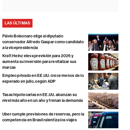
LAS ÚLTIMAS
Flávio Bolsonaro elige al diputado
conservador Alfredo Gaspar como candidato
a la vicepresidencia
Kraft Heinz eleva previsión para 2026 y
aumenta su inversión para revitalizar sus
marcas
Empleo privado en EE.UU. crece menos de lo
esperado en julio, según ADP
Tasas hipotecarias en EE.UU. alcanzan su
nivel más alto en un año y frenan la demanda
Uber cumple previsiones de reservas, pero la
competencia en Brasil ralentiza los viajes