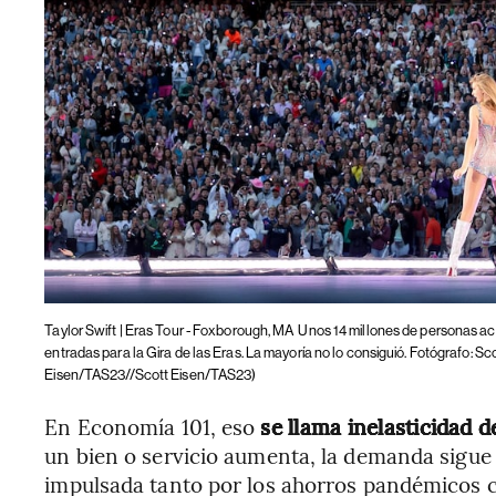
Taylor Swift | Eras Tour - Foxborough, MA
Unos 14 millones de personas ac
entradas para la Gira de las Eras. La mayoría no lo consiguió. Fotógrafo: 
Eisen/TAS23//Scott Eisen/TAS23)
En Economía 101, eso
se llama inelasticidad 
un bien o servicio aumenta, la demanda sigue 
impulsada tanto por los ahorros pandémicos co