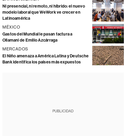
Ni presencial, ni remoto, ni híbrido: el nuevo
modelo laboral que WeWork ve crecer en
Latinoamérica
MÉXICO
Gastos del Mundial le pasan factura a
Ollamani de Emilio Azcárraga
MERCADOS
El Niño amenaza a América Latina y Deutsche
Bank identifica los países más expuestos
PUBLICIDAD