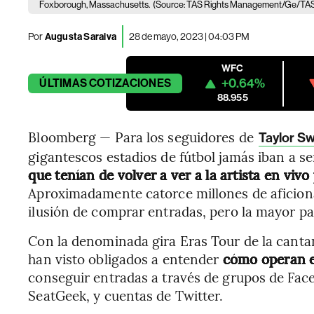
Foxborough, Massachusetts.
(Source: TAS Rights Management/Ge/TA
Por
Augusta Saraiva
28 de mayo, 2023 | 04:03 PM
WFC
+0.64%
ÚLTIMAS
COTIZACIONES
88.955
Bloomberg — Para los seguidores de
Taylor Sw
gigantescos estadios de fútbol jamás iban a se
que tenían de volver a ver a la artista en viv
Aproximadamente catorce millones de aficiona
ilusión de comprar entradas, pero la mayor par
Con la denominada gira Eras Tour de la canta
han visto obligados a entender
cómo operan e
conseguir entradas a través de grupos de Fa
SeatGeek, y cuentas de Twitter.