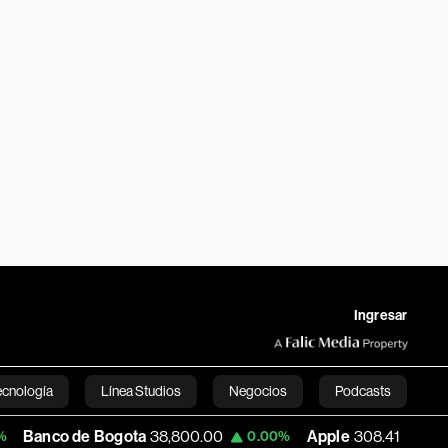
Ingresar
ecnología
Línea Studios
Negocios
Podcasts
de Bogota
38,800.00
Apple
308.41
USD
0.00%
-0.27%
English