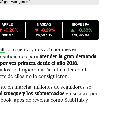
S Rights Management)
APPLE
NASDAQ
IBOVESPA
-0.28%
-0.29%
+0.38%
308.37
26,507.05
178,565.04
, cincuenta y dos actuaciones en
ift
r suficientes para
atender la gran demanda
o por vez primera desde el año 2018
.
dos se dirigieron a Ticketmaster con la
te de ellos no lo consiguieron.
nte en marcha, millones de seguidores se
l trueque y los submercados
en su afán por
cebook, apps de reventa como StubHub y