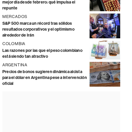
mejor día desde febrero: qué impulsa el
repunte
MERCADOS
S&P 500 marca un récord tras sólidos
resultados corporativos y el optimismo
alrededor de Irán
COLOMBIA
Las razones por las que el peso colombiano
está siendo tan atractivo
ARGENTINA
Precios de bonos sugieren dinámica alcista
para el dólar en Argentina pese a intervención
oficial