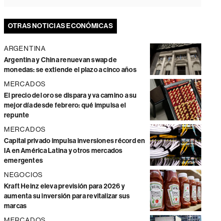
OTRAS NOTICIAS ECONÓMICAS
ARGENTINA
Argentina y China renuevan swap de
monedas: se extiende el plazo a cinco años
MERCADOS
El precio del oro se dispara y va camino a su
mejor día desde febrero: qué impulsa el
repunte
MERCADOS
Capital privado impulsa inversiones récord en
IA en América Latina y otros mercados
emergentes
NEGOCIOS
Kraft Heinz eleva previsión para 2026 y
aumenta su inversión para revitalizar sus
marcas
MERCADOS