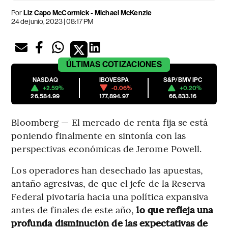
Por
Liz Capo McCormick - Michael McKenzie
24 de junio, 2023 | 08:17 PM
ÚLTIMAS
COTIZACIONES
NASDAQ
IBOVESPA
S&P/BMV IPC
+2.59%
-0.06%
+0.20%
26,584.99
177,894.97
66,833.16
Bloomberg — El mercado de renta fija se está
poniendo finalmente en sintonía con las
perspectivas económicas de Jerome Powell.
Los operadores han desechado las apuestas,
antaño agresivas, de que el jefe de la Reserva
Federal pivotaría hacia una política expansiva
antes de finales de este año,
lo que refleja una
profunda disminución de las expectativas de