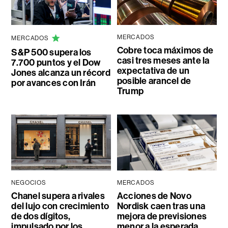
MERCADOS
MERCADOS
Cobre toca máximos de
S&P 500 supera los
casi tres meses ante la
7.700 puntos y el Dow
expectativa de un
Jones alcanza un récord
posible arancel de
por avances con Irán
Trump
NEGOCIOS
MERCADOS
Chanel supera a rivales
Acciones de Novo
del lujo con crecimiento
Nordisk caen tras una
de dos dígitos,
mejora de previsiones
impulsado por los
menor a la esperada