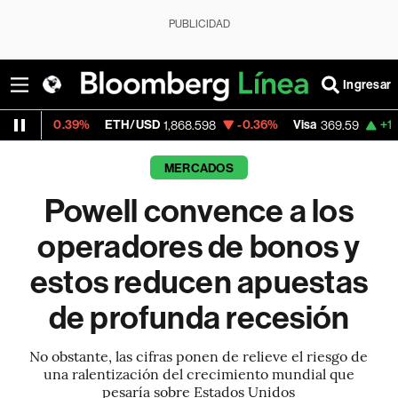
PUBLICIDAD
Ingresar
%
ETH/USD
-0.36%
Visa
+1.07%
MercadoL
1,868.598
369.59
MERCADOS
Powell convence a los
operadores de bonos y
estos reducen apuestas
de profunda recesión
No obstante, las cifras ponen de relieve el riesgo de
una ralentización del crecimiento mundial que
pesaría sobre Estados Unidos