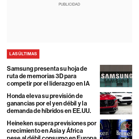
PUBLICIDAD
LAS ÚLTIMAS
Samsung presenta su hoja de
ruta de memorias 3D para
competir por el liderazgo en IA
Honda eleva su previsión de
ganancias por el yen débil y la
demanda de híbridos en EE.UU.
Heineken supera previsiones por
crecimiento en Asia y África
pese al débil consumo en Europa