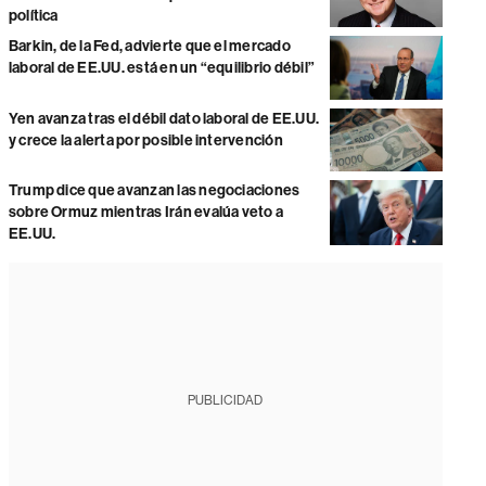
política
Barkin, de la Fed, advierte que el mercado
laboral de EE.UU. está en un “equilibrio débil”
Yen avanza tras el débil dato laboral de EE.UU.
y crece la alerta por posible intervención
Trump dice que avanzan las negociaciones
sobre Ormuz mientras Irán evalúa veto a
EE.UU.
PUBLICIDAD