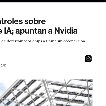
troles sobre
 IA; apuntan a Nvidia
a de determinados chips a China sin obtener una
21
IDAD