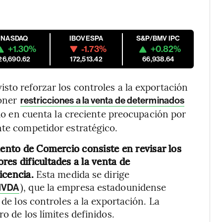
NASDAQ
IBOVESPA
S&P/BMV IPC
+1.30%
-1.73%
+0.82%
26,690.62
172,513.42
66,938.64
sto reforzar los controles a la exportación
poner
restricciones a la venta de determinados
ndo en cuenta la creciente preocupación por
nte competidor estratégico.
mento de Comercio consiste en revisar los
es dificultades a la venta de
icencia.
Esta medida se dirige
), que la empresa estadounidense
NVDA
 de los controles a la exportación. La
o de los límites definidos.