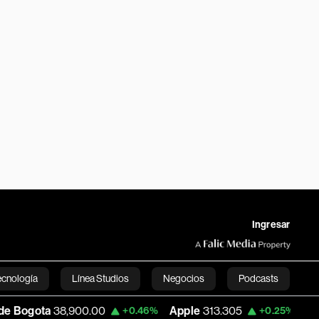
Ingresar
ecnología
Línea Studios
Negocios
Podcasts
00.00
Apple
313.305
USD COP
3,159.6
+0.46%
+0.25%
English