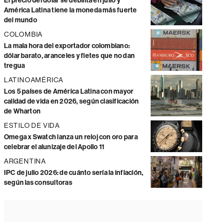
El precio del dólar se debilita en julio y
América Latina tiene la moneda más fuerte
del mundo
COLOMBIA
La mala hora del exportador colombiano:
dólar barato, aranceles y fletes que no dan
tregua
LATINOAMÉRICA
Los 5 países de América Latina con mayor
calidad de vida en 2026, según clasificación
de Wharton
ESTILO DE VIDA
Omega x Swatch lanza un reloj con oro para
celebrar el alunizaje del Apollo 11
ARGENTINA
IPC de julio 2026: de cuánto sería la inflación,
según las consultoras