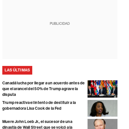
PUBLICIDAD
LAS ÚLTIMAS
Canadá lucha por llegar a un acuerdo antes de
que el arancel del 50% de Trump agrave la
disputa
Trump reactiva el intento de destituir a la
gobernadora Lisa Cook de la Fed
Muere John Loeb Jr., el sucesor de una
dinastía de Wall Street que se volcó a la