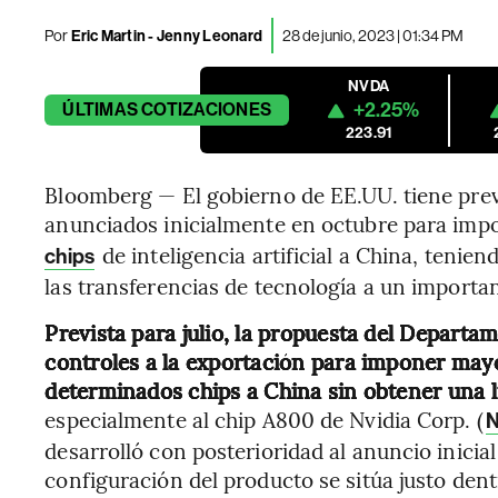
Por
Eric Martin - Jenny Leonard
28 de junio, 2023 | 01:34 PM
NVDA
+2.25%
ÚLTIMAS
COTIZACIONES
223.91
Bloomberg — El gobierno de EE.UU. tiene previ
anunciados inicialmente en octubre para im
de inteligencia artificial a China, tenie
chips
las transferencias de tecnología a un importa
Prevista para julio, la propuesta del Departa
controles a la exportación para imponer mayor
determinados chips a China sin obtener una l
especialmente al chip A800 de Nvidia Corp. (
desarrolló con posterioridad al anuncio inicial
configuración del producto se sitúa justo dentr