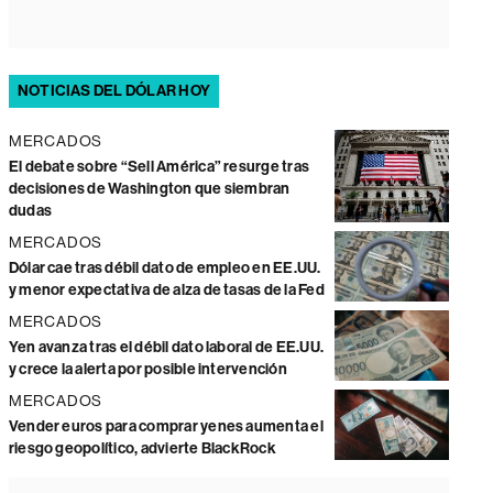
NOTICIAS DEL DÓLAR HOY
MERCADOS
El debate sobre “Sell América” resurge tras
decisiones de Washington que siembran
dudas
MERCADOS
Dólar cae tras débil dato de empleo en EE.UU.
y menor expectativa de alza de tasas de la Fed
MERCADOS
Yen avanza tras el débil dato laboral de EE.UU.
y crece la alerta por posible intervención
MERCADOS
Vender euros para comprar yenes aumenta el
riesgo geopolítico, advierte BlackRock