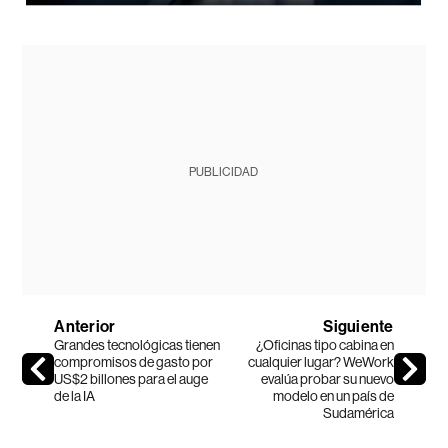
PUBLICIDAD
Anterior
Siguiente
Grandes tecnológicas tienen
¿Oficinas tipo cabina en
compromisos de gasto por
cualquier lugar? WeWork
US$2 billones para el auge
evalúa probar su nuevo
de la IA
modelo en un país de
Sudamérica