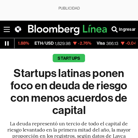
PUBLICIDAD
Ingresar
ETH/USD
-2.76%
Visa
-0.04%
MercadoLi
1,829.98
366.13
STARTUPS
Startups latinas ponen
foco en deuda de riesgo
con menos acuerdos de
capital
La deuda representó un tercio de todo el capital de
riesgo levantado en la primera mitad del año, la mayor
proporción en los registros, según datos de Lavca