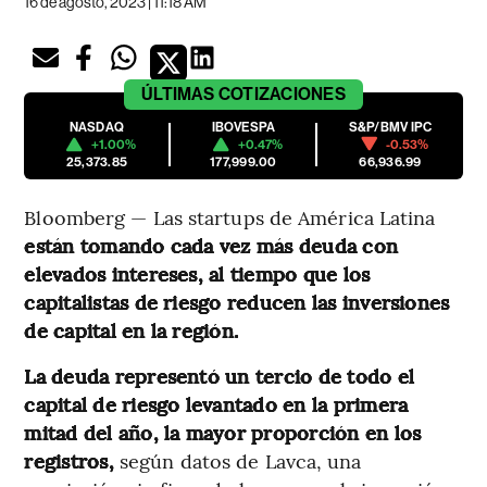
16 de agosto, 2023 | 11:18 AM
ÚLTIMAS
COTIZACIONES
NASDAQ
IBOVESPA
S&P/BMV IPC
+1.00%
+0.47%
-0.53%
25,373.85
177,999.00
66,936.99
Bloomberg — Las startups de América Latina
están tomando cada vez más deuda con
elevados intereses, al tiempo que los
capitalistas de riesgo reducen las inversiones
de capital en la región.
La deuda representó un tercio de todo el
capital de riesgo levantado en la primera
mitad del año, la mayor proporción en los
registros,
según datos de Lavca, una