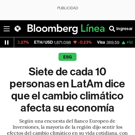
PUBLICIDAD
Ingresar
%
ETH/USD
-0.23%
Visa
+1.07%
Mercado
1,871.098
369.59
ESG
Siete de cada 10
personas en LatAm dice
que el cambio climático
afecta su economía
Según una encuesta del Banco Europeo de
Inversiones, la mayoría de la región dijo sentir los
efectos del cambio climático en su vida cotidiana, con