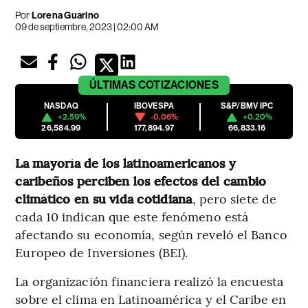
Por
Lorena Guarino
09 de septiembre, 2023 | 02:00 AM
ÚLTIMAS
COTIZACIONES
NASDAQ
IBOVESPA
S&P/BMV IPC
+2.59%
-0.06%
+0.20%
26,584.99
177,894.97
66,833.16
La mayoría de los latinoamericanos y
caribeños perciben los efectos del cambio
climático en su vida cotidiana
, pero siete de
cada 10 indican que este fenómeno está
afectando su economía, según reveló el Banco
Europeo de Inversiones (BEI).
La organización financiera realizó la encuesta
sobre el clima en Latinoamérica y el Caribe en