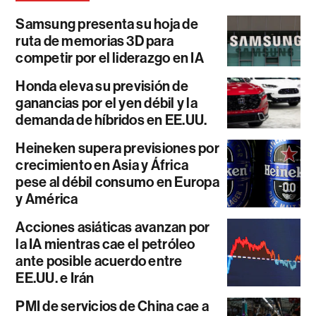
Samsung presenta su hoja de
ruta de memorias 3D para
competir por el liderazgo en IA
Honda eleva su previsión de
ganancias por el yen débil y la
demanda de híbridos en EE.UU.
Heineken supera previsiones por
crecimiento en Asia y África
pese al débil consumo en Europa
y América
Acciones asiáticas avanzan por
la IA mientras cae el petróleo
ante posible acuerdo entre
EE.UU. e Irán
PMI de servicios de China cae a