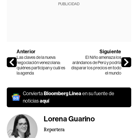
PUBLICIDAD
Anterior
Siguiente
Las claves de la nueva
El Niño amenaza los
negociación venezolana:
arándanos de Perú y podría
quiénes participan y cuál es
disparar los precios en todo
la agenda
el mundo
Convierta
Bloomberg Línea
en su fuente de
noticias
aquí
Lorena Guarino
Reportera