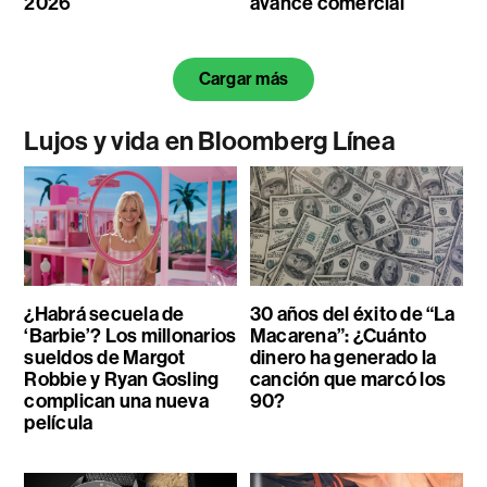
2026
avance comercial
Cargar más
Lujos y vida en Bloomberg Línea
¿Habrá secuela de
30 años del éxito de “La
‘Barbie’? Los millonarios
Macarena”: ¿Cuánto
sueldos de Margot
dinero ha generado la
Robbie y Ryan Gosling
canción que marcó los
complican una nueva
90?
película