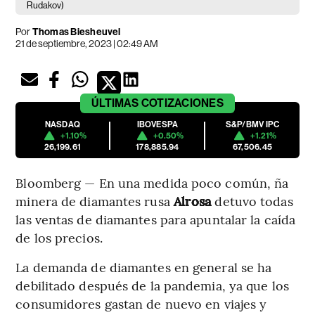
Rudakov)
Por
Thomas Biesheuvel
21 de septiembre, 2023 | 02:49 AM
ÚLTIMAS
COTIZACIONES
NASDAQ
IBOVESPA
S&P/BMV IPC
+1.10%
+0.50%
+1.21%
26,199.61
178,885.94
67,506.45
Bloomberg — En una medida poco común, ña
minera de diamantes rusa
Alrosa
detuvo todas
las ventas de diamantes para apuntalar la caída
de los precios.
La demanda de diamantes en general se ha
debilitado después de la pandemia, ya que los
consumidores gastan de nuevo en viajes y