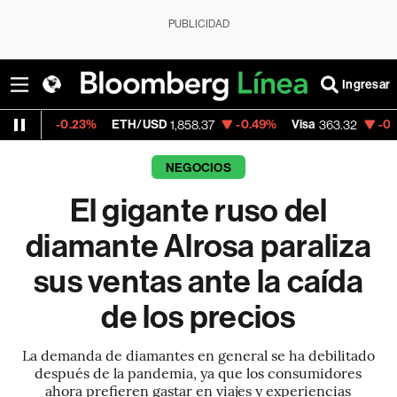
PUBLICIDAD
Ingresar
0.23%
ETH/USD
-0.49%
Visa
-0.64%
Merc
1,858.37
363.32
NEGOCIOS
El gigante ruso del
diamante Alrosa paraliza
sus ventas ante la caída
de los precios
La demanda de diamantes en general se ha debilitado
después de la pandemia, ya que los consumidores
ahora prefieren gastar en viajes y experiencias