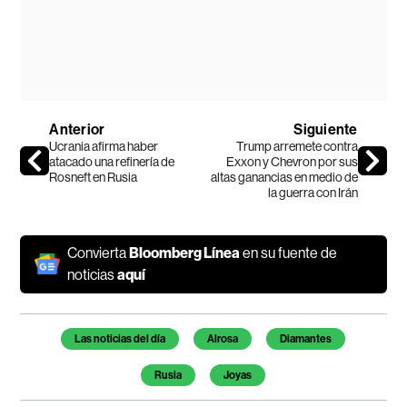
Anterior
Siguiente
Ucrania afirma haber
Trump arremete contra
atacado una refinería de
Exxon y Chevron por sus
Rosneft en Rusia
altas ganancias en medio de
la guerra con Irán
Convierta
Bloomberg Línea
en su fuente de
noticias
aquí
Temas de este artículo
Las noticias del día
Alrosa
Diamantes
Rusia
Joyas