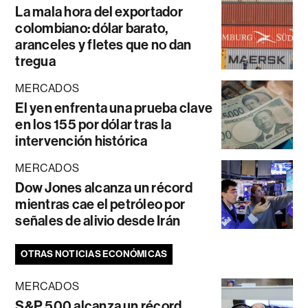
La mala hora del exportador
colombiano: dólar barato,
aranceles y fletes que no dan
tregua
MERCADOS
El yen enfrenta una prueba clave
en los 155 por dólar tras la
intervención histórica
MERCADOS
Dow Jones alcanza un récord
mientras cae el petróleo por
señales de alivio desde Irán
OTRAS NOTICIAS ECONÓMICAS
MERCADOS
S&P 500 alcanza un récord