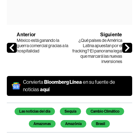
Anterior
Siguiente
México está ganando la
¿Qué países de América
guerra comercial gracias a la
Latina apuestan por el
hospitalidad
fracking? El panorama legal
que marcará las nuevas
inversiones
Convierta
Bloomberg Línea
en su fuente de
noticias
aquí
Temas de este artículo
Las noticias del día
Sequía
Cambio Climático
Amazonas
Amazônia
Brasil