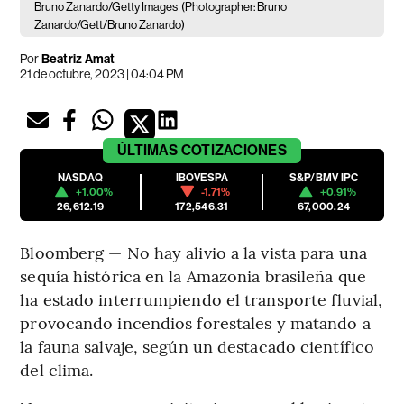
Bruno Zanardo/Getty Images
(Photographer: Bruno
Zanardo/Gett/Bruno Zanardo)
Por
Beatriz Amat
21 de octubre, 2023 | 04:04 PM
ÚLTIMAS
COTIZACIONES
NASDAQ
IBOVESPA
S&P/BMV IPC
+1.00%
-1.71%
+0.91%
26,612.19
172,546.31
67,000.24
Bloomberg — No hay alivio a la vista para una
sequía histórica en la Amazonia brasileña que
ha estado interrumpiendo el transporte fluvial,
provocando incendios forestales y matando a
la fauna salvaje, según un destacado científico
del clima.