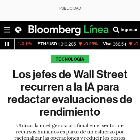
PUBLICIDAD
Ingresar
.11%
ETH/USD
-0.29%
Visa
-0.28%
Merca
1,910.285
368.54
TECNOLOGÍA
Los jefes de Wall Street
recurren a la IA para
redactar evaluaciones de
rendimiento
Utilizar la inteligencia artificial en el sector de
recursos humanos es parte de un esfuerzo por
racionalizar las operaciones y reducir los costos