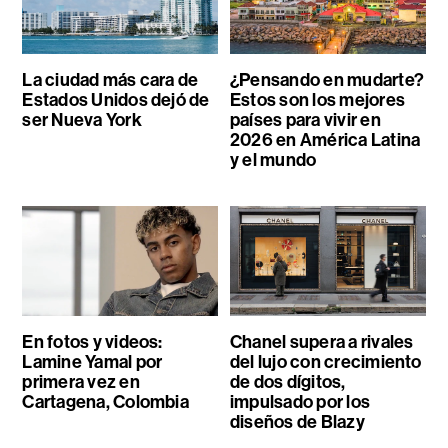
La ciudad más cara de
¿Pensando en mudarte?
Estados Unidos dejó de
Estos son los mejores
ser Nueva York
países para vivir en
2026 en América Latina
y el mundo
En fotos y videos:
Chanel supera a rivales
Lamine Yamal por
del lujo con crecimiento
primera vez en
de dos dígitos,
Cartagena, Colombia
impulsado por los
diseños de Blazy