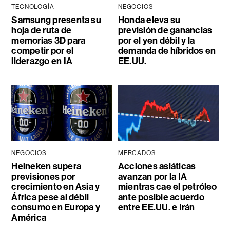
TECNOLOGÍA
NEGOCIOS
Samsung presenta su
Honda eleva su
hoja de ruta de
previsión de ganancias
memorias 3D para
por el yen débil y la
competir por el
demanda de híbridos en
liderazgo en IA
EE.UU.
NEGOCIOS
MERCADOS
Heineken supera
Acciones asiáticas
previsiones por
avanzan por la IA
crecimiento en Asia y
mientras cae el petróleo
África pese al débil
ante posible acuerdo
consumo en Europa y
entre EE.UU. e Irán
América