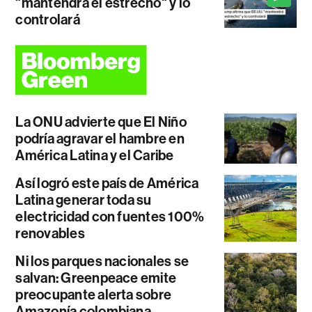
"mantendrá el estrecho" y lo
controlará
La ONU advierte que El Niño
podría agravar el hambre en
América Latina y el Caribe
Así logró este país de América
Latina generar toda su
electricidad con fuentes 100%
renovables
Ni los parques nacionales se
salvan: Greenpeace emite
preocupante alerta sobre
Amazonía colombiana