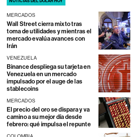
NOTICIAS DEL DÓLAR HOY
MERCADOS
Wall Street cierra mixto tras
toma de utilidades y mientras el
mercado evalúa avances con
Irán
VENEZUELA
Binance despliega su tarjeta en
Venezuela en un mercado
impulsado por el auge de las
stablecoins
MERCADOS
El precio del oro se dispara y va
camino a su mejor día desde
febrero: qué impulsa el repunte
COLOMBIA