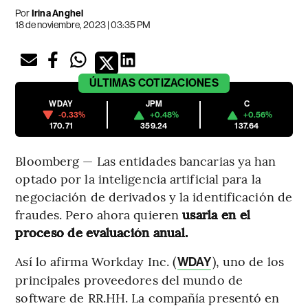
Por
Irina Anghel
18 de noviembre, 2023 | 03:35 PM
ÚLTIMAS
COTIZACIONES
WDAY
JPM
C
-0.33%
+0.48%
+0.56%
170.71
359.24
137.64
Bloomberg — Las entidades bancarias ya han
optado por la inteligencia artificial para la
negociación de derivados y la identificación de
fraudes. Pero ahora quieren
usarla en el
proceso de evaluación anual.
Así lo afirma Workday Inc. (
), uno de los
WDAY
principales proveedores del mundo de
software de RR.HH. La compañía presentó en