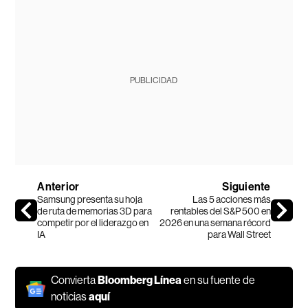
PUBLICIDAD
Anterior
Siguiente
Samsung presenta su hoja
Las 5 acciones más
de ruta de memorias 3D para
rentables del S&P 500 en
competir por el liderazgo en
2026 en una semana récord
IA
para Wall Street
Convierta
Bloomberg Línea
en su fuente de
noticias
aquí