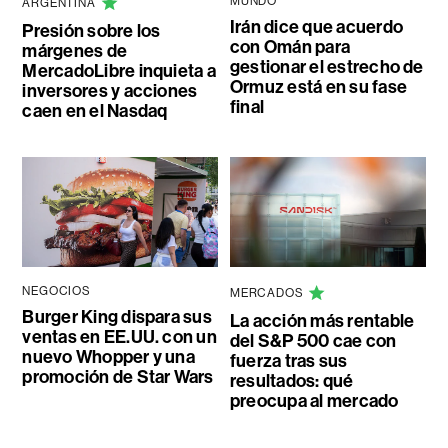
MUNDO
ARGENTINA
Irán dice que acuerdo
Presión sobre los
con Omán para
márgenes de
gestionar el estrecho de
MercadoLibre inquieta a
Ormuz está en su fase
inversores y acciones
final
caen en el Nasdaq
NEGOCIOS
MERCADOS
Burger King dispara sus
La acción más rentable
ventas en EE.UU. con un
del S&P 500 cae con
nuevo Whopper y una
fuerza tras sus
promoción de Star Wars
resultados: qué
preocupa al mercado