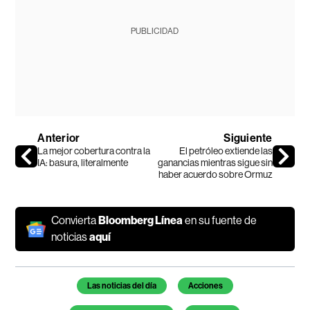
PUBLICIDAD
Anterior
Siguiente
La mejor cobertura contra la
El petróleo extiende las
IA: basura, literalmente
ganancias mientras sigue sin
haber acuerdo sobre Ormuz
Convierta
Bloomberg Línea
en su fuente de
noticias
aquí
Temas de este artículo
Las noticias del día
Acciones