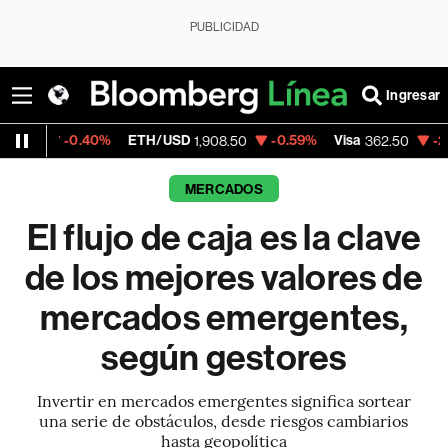
PUBLICIDAD
Ingresar
%
ETH/USD
-0.59%
Visa
-2.15%
MercadoL
1,908.50
362.50
MERCADOS
El flujo de caja es la clave
de los mejores valores de
mercados emergentes,
según gestores
Invertir en mercados emergentes significa sortear
una serie de obstáculos, desde riesgos cambiarios
hasta geopolítica