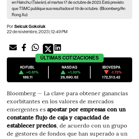
en Hsinchu (Taiwán), el martes 17 de octubre de 2023. Está previsto
que TSMC publique sus resultados el 19 de octubre.
(Bloomberg/An
Rong Xu)
Por
Selcuk Gokoluk
22 de noviembre, 2023 | 12:49 PM
ÚLTIMAS
COTIZACIONES
KOFUBL
NASDAQ
IBOVESPA
+0.61%
+1.30%
-1.73%
189.11
26,690.62
172,513.42
Bloomberg — La clave para obtener ganancias
exorbitantes en los valores de mercados
emergentes es
apostar por empresas con un
constante flujo de caja y capacidad de
establecer precios
, de acuerdo con un grupo
de gestores de fondos que han superado a un