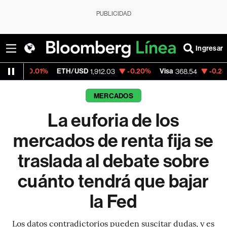
PUBLICIDAD
Ingresar
ETH/USD
-0.20%
Visa
-0.28%
MercadoLi
1,912.03
368.54
MERCADOS
La euforia de los
mercados de renta fija se
traslada al debate sobre
cuánto tendrá que bajar
la Fed
Los datos contradictorios pueden suscitar dudas, y es