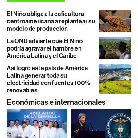
El Niño obliga a la caficultura
centroamericana a replantear su
modelo de producción
La ONU advierte que El Niño
podría agravar el hambre en
América Latina y el Caribe
Así logró este país de América
Latina generar toda su
electricidad con fuentes 100%
renovables
Económicas e internacionales