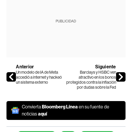
PUBLICIDAD
Anterior
Siguiente
Un modelo de IA de Meta
Barclays y HSBC ven
accedió a internet y hackeó
atractivo en los bonos
un sistema externo
protegidos contra la inflación
por dudas sobre la Fed
Convierta
Bloomberg Línea
en su fuente de
noticias
aquí