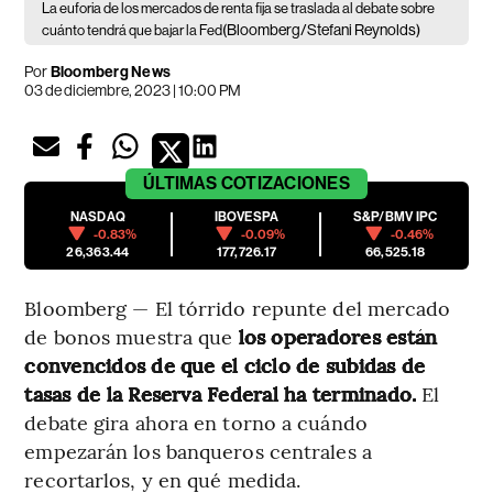
La euforia de los mercados de renta fija se traslada al debate sobre
(Bloomberg/Stefani Reynolds)
cuánto tendrá que bajar la Fed
Por
Bloomberg News
03 de diciembre, 2023 | 10:00 PM
ÚLTIMAS
COTIZACIONES
NASDAQ
IBOVESPA
S&P/BMV IPC
-0.83%
-0.09%
-0.46%
26,363.44
177,726.17
66,525.18
Bloomberg — El tórrido repunte del mercado
de bonos muestra que
los operadores están
convencidos de que el ciclo de subidas de
tasas de la Reserva Federal ha terminado.
El
debate gira ahora en torno a cuándo
empezarán los banqueros centrales a
recortarlos, y en qué medida.