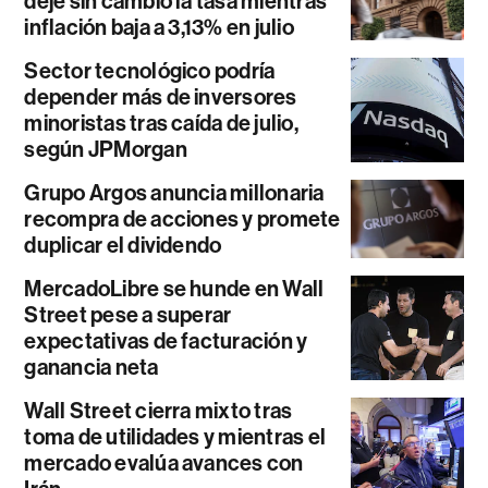
deje sin cambio la tasa mientras
inflación baja a 3,13% en julio
Sector tecnológico podría
depender más de inversores
minoristas tras caída de julio,
según JPMorgan
Grupo Argos anuncia millonaria
recompra de acciones y promete
duplicar el dividendo
MercadoLibre se hunde en Wall
Street pese a superar
expectativas de facturación y
ganancia neta
Wall Street cierra mixto tras
toma de utilidades y mientras el
mercado evalúa avances con