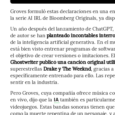
Groves formuló estas declaraciones en una ent
la serie AI IRL de Bloomberg Originals, ya dis
Un año después del lanzamiento de ChatGPT, l
de autor se han
planteado incontables interr
de la inteligencia artificial generativa. En el 
está bien visto entrenar programas de softwar
el objetivo de crear versiones o imitaciones. 
Ghostwriter publicó una canción original uti
superestrellas
Drake y The Weeknd
, gracias 
específicamente entrenado para ello. Las rep
sentir en la industria.
Pero Groves, cuya compañía ofrece música con
en vivo, dijo que la
también es particularme
IA
videojuegos. Estas bandas sonoras tienen que 
como la muerte repentina de un personaje, y 