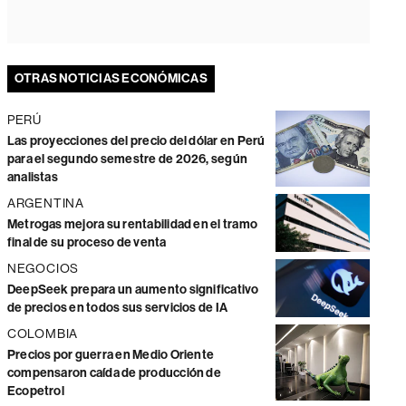
OTRAS NOTICIAS ECONÓMICAS
PERÚ
Las proyecciones del precio del dólar en Perú
para el segundo semestre de 2026, según
analistas
ARGENTINA
Metrogas mejora su rentabilidad en el tramo
final de su proceso de venta
NEGOCIOS
DeepSeek prepara un aumento significativo
de precios en todos sus servicios de IA
COLOMBIA
Precios por guerra en Medio Oriente
compensaron caída de producción de
Ecopetrol