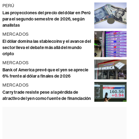
PERÚ
Las proyecciones del precio del dólar en Perú
para el segundo semestre de 2026, según
analistas
MERCADOS
El dólar domina las stablecoins y el avance del
sector lleva el debate más allá del mundo
cripto
MERCADOS
Bank of America prevé que el yen se aprecie
6% frente al dólar a finales de 2026
MERCADOS
Carry trade resiste pese a la pérdida de
atractivo del yen como fuente de financiación