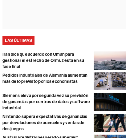
LAS ÚLTIMAS
Irán dice que acuerdo con Omán para
gestionar el estrecho de Ormuz está en su
fase final
Pedidos industriales de Alemania aumentan
más de lo previsto por los economistas
Siemens eleva por segunda vez su previsión
de ganancias por centros de datos y software
industrial
Nintendo supera expectativas de ganancias
por devoluciones de aranceles y ventas de
dos juegos
Australia registra inesperado superávit