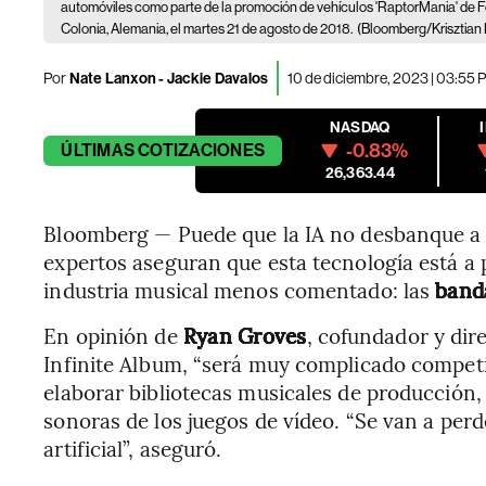
automóviles como parte de la promoción de vehículos 'RaptorMania' de F
Colonia, Alemania, el martes 21 de agosto de 2018.
(Bloomberg/Krisztian 
Por
Nate Lanxon - Jackie Davalos
10 de diciembre, 2023 | 03:55
NASDAQ
-0.83%
ÚLTIMAS
COTIZACIONES
26,363.44
Bloomberg — Puede que la IA no desbanque a
expertos aseguran que esta tecnología está a 
industria musical menos comentado: las
banda
En opinión de
Ryan Groves
, cofundador y dir
Infinite Album, “será muy complicado competir” 
elaborar bibliotecas musicales de producción
sonoras de los juegos de vídeo. “Se van a per
artificial”, aseguró.