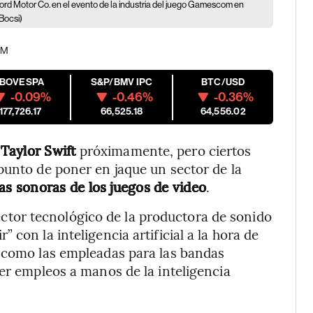
ord Motor Co. en el evento de la industria del juego Gamescom en
Bocsi)
 PM
IBOVESPA
S&P/BMV IPC
BTC/USD
-0.09%
-0.46%
-0.36%
177,726.17
66,525.18
64,556.02
Taylor Swift
próximamente, pero ciertos
punto de poner en jaque un sector de la
s sonoras de los juegos de video
.
ector tecnológico de la productora de sonido
con la inteligencia artificial a la hora de
, como las empleadas para las bandas
der empleos a manos de la inteligencia