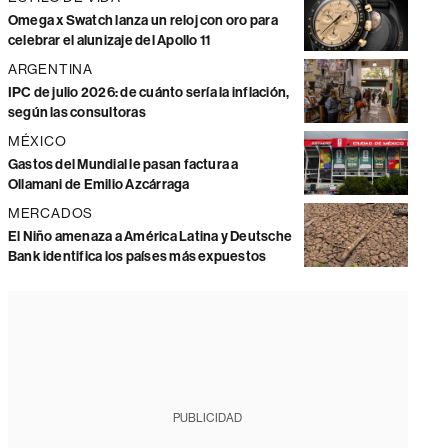
Omega x Swatch lanza un reloj con oro para
celebrar el alunizaje del Apollo 11
ARGENTINA
IPC de julio 2026: de cuánto sería la inflación,
según las consultoras
MÉXICO
Gastos del Mundial le pasan factura a
Ollamani de Emilio Azcárraga
MERCADOS
El Niño amenaza a América Latina y Deutsche
Bank identifica los países más expuestos
PUBLICIDAD