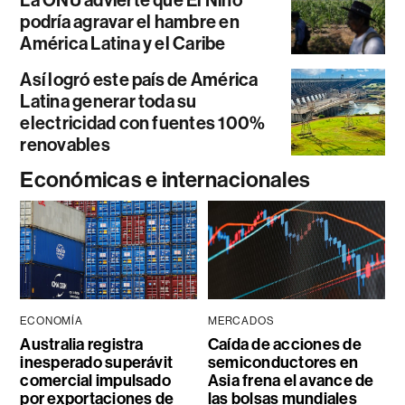
podría agravar el hambre en
América Latina y el Caribe
Así logró este país de América
Latina generar toda su
electricidad con fuentes 100%
renovables
Económicas e internacionales
ECONOMÍA
MERCADOS
Australia registra
Caída de acciones de
inesperado superávit
semiconductores en
comercial impulsado
Asia frena el avance de
por exportaciones de
las bolsas mundiales