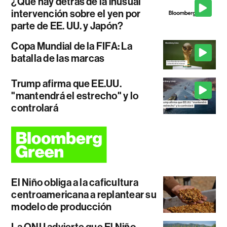
¿Qué hay detrás de la inusual
intervención sobre el yen por
parte de EE. UU. y Japón?
Copa Mundial de la FIFA: La
batalla de las marcas
Trump afirma que EE.UU.
"mantendrá el estrecho" y lo
controlará
El Niño obliga a la caficultura
centroamericana a replantear su
modelo de producción
La ONU advierte que El Niño