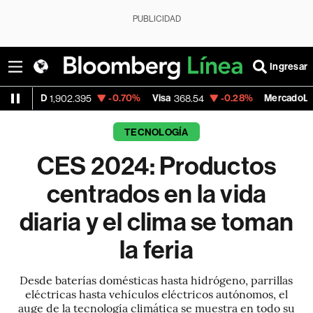
PUBLICIDAD
Ingresar
-0.70%
Visa
-0.28%
MercadoLibre
2.395
368.54
1,924.95
TECNOLOGÍA
CES 2024: Productos
centrados en la vida
diaria y el clima se toman
la feria
Desde baterías domésticas hasta hidrógeno, parrillas
eléctricas hasta vehículos eléctricos autónomos, el
auge de la tecnología climática se muestra en todo su