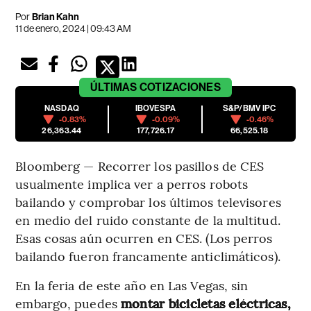
Por
Brian Kahn
11 de enero, 2024 | 09:43 AM
ÚLTIMAS
COTIZACIONES
NASDAQ
IBOVESPA
S&P/BMV IPC
-0.83%
-0.09%
-0.46%
26,363.44
177,726.17
66,525.18
Bloomberg — Recorrer los pasillos de CES
usualmente implica ver a perros robots
bailando y comprobar los últimos televisores
en medio del ruido constante de la multitud.
Esas cosas aún ocurren en CES. (Los perros
bailando fueron francamente anticlimáticos).
En la feria de este año en Las Vegas, sin
embargo, puedes
montar bicicletas eléctricas,