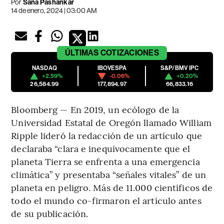
Por
Sana Pashankar
14 de enero, 2024 | 03:00 AM
ÚLTIMAS
COTIZACIONES
NASDAQ
IBOVESPA
S&P/BMV IPC
+2.59%
-0.06%
+0.20%
26,584.99
177,894.97
66,833.16
Bloomberg — En 2019, un ecólogo de la
Universidad Estatal de Oregón llamado William
Ripple lideró la redacción de un artículo que
declaraba “clara e inequívocamente que el
planeta Tierra se enfrenta a una emergencia
climática” y presentaba “señales vitales” de un
planeta en peligro. Más de 11.000 científicos de
todo el mundo co-firmaron el artículo antes
de su publicación.