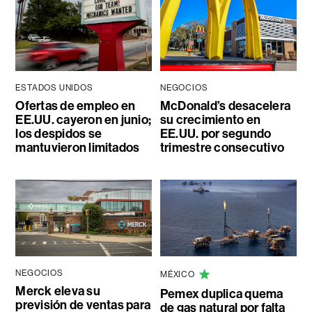
ESTADOS UNIDOS
NEGOCIOS
Ofertas de empleo en
McDonald’s desacelera
EE.UU. cayeron en junio;
su crecimiento en
los despidos se
EE.UU. por segundo
mantuvieron limitados
trimestre consecutivo
NEGOCIOS
MÉXICO
Merck eleva su
Pemex duplica quema
previsión de ventas para
de gas natural por falta