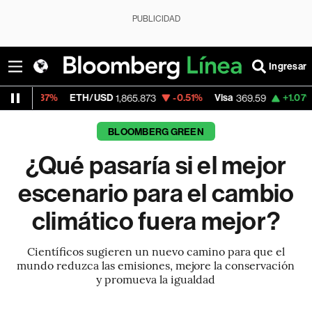
PUBLICIDAD
Ingresar
ETH/USD
-0.51%
Visa
+1.07%
MercadoLib
1,865.873
369.59
BLOOMBERG GREEN
¿Qué pasaría si el mejor
escenario para el cambio
climático fuera mejor?
Científicos sugieren un nuevo camino para que el
mundo reduzca las emisiones, mejore la conservación
y promueva la igualdad