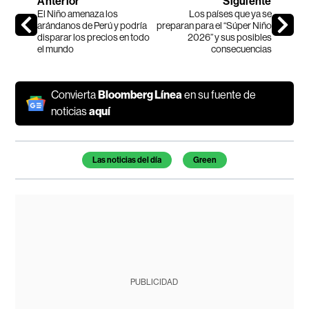
Anterior
Siguiente
El Niño amenaza los
Los países que ya se
arándanos de Perú y podría
preparan para el “Súper Niño
disparar los precios en todo
2026” y sus posibles
el mundo
consecuencias
Convierta
Bloomberg Línea
en su fuente de
noticias
aquí
Temas de este artículo
Las noticias del día
Green
PUBLICIDAD