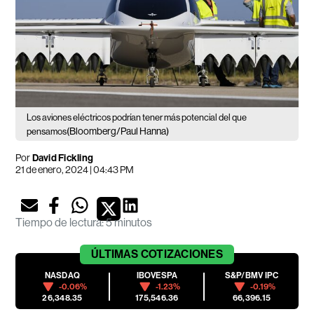
Los aviones eléctricos podrían tener más potencial del que
(Bloomberg/Paul Hanna)
pensamos
Por
David Fickling
21 de enero, 2024 | 04:43 PM
Tiempo de lectura
:
5 minutos
ÚLTIMAS
COTIZACIONES
NASDAQ
IBOVESPA
S&P/BMV IPC
-0.06%
-1.23%
-0.19%
26,348.35
175,546.36
66,396.15