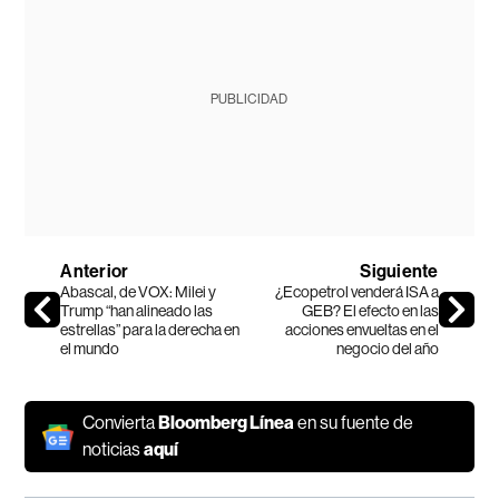
PUBLICIDAD
Anterior
Siguiente
Abascal, de VOX: Milei y
¿Ecopetrol venderá ISA a
Trump “han alineado las
GEB? El efecto en las
estrellas” para la derecha en
acciones envueltas en el
el mundo
negocio del año
Convierta
Bloomberg Línea
en su fuente de
noticias
aquí