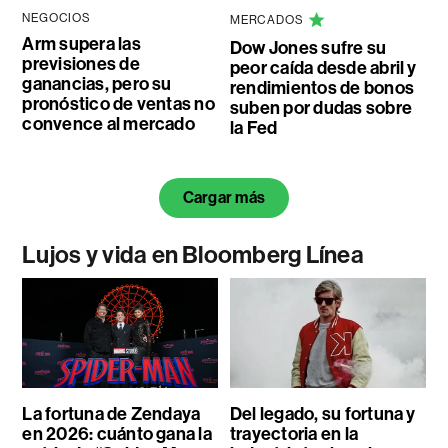
NEGOCIOS
MERCADOS
Arm supera las
Dow Jones sufre su
previsiones de
peor caída desde abril y
ganancias, pero su
rendimientos de bonos
pronóstico de ventas no
suben por dudas sobre
convence al mercado
la Fed
Cargar más
Lujos y vida en Bloomberg Línea
La fortuna de Zendaya
Del legado, su fortuna y
en 2026: cuánto gana la
trayectoria en la