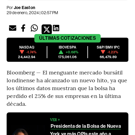
Por
Joe Easton
29 de enero, 2024 | 02:57 PM
ÚLTIMAS
COTIZACIONES
NASDAQ
IBOVESPA
S&P/BMV IPC
-1.74%
+0.68%
-1.23%
24,442.94
175,061.06
66,479.89
Bloomberg — El menguante mercado bursátil
londinense ha alcanzado un nuevo hito, ya que
los últimos datos muestran que la bolsa ha
perdido el 25% de sus empresas en la última
década.
VER +
Presidenta de la Bolsa de Nueva
York ve más OPIs este año a