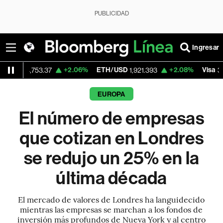
PUBLICIDAD
Ingresar
+2.06%
ETH/USD
+2.08%
Visa
+
753.37
1,921.393
368.73
EUROPA
El número de empresas
que cotizan en Londres
se redujo un 25% en la
última década
El mercado de valores de Londres ha languidecido
mientras las empresas se marchan a los fondos de
inversión más profundos de Nueva York y al centro