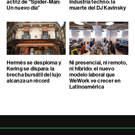
actriz de “Spider-Man:
industria techno: la
Un nuevo día”
muerte del DJ Kavinsky
Hermès se desploma y
Ni presencial, ni remoto,
Kering se dispara: la
ni híbrido: el nuevo
brecha bursátil del lujo
modelo laboral que
alcanza un récord
WeWork ve crecer en
Latinoamérica