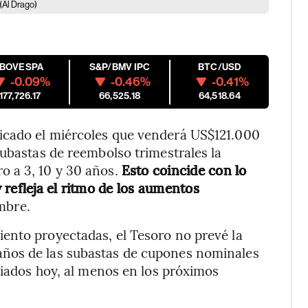
(Al Drago)
IBOVESPA
S&P/BMV IPC
BTC/USD
-0.09%
-0.46%
-0.41%
177,726.17
66,525.18
64,518.64
icado el miércoles que venderá US$121.000
subastas de reembolso trimestrales la
o a 3, 10 y 30 años.
Esto coincide con lo
refleja el ritmo de los aumentos
mbre.
ento proyectadas, el Tesoro no prevé la
ños de las subastas de cupones nominales
ciados hoy, al menos en los próximos