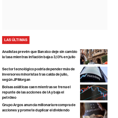
LAS ÚLTIMAS
Analistas prevén que Banxico deje sin cambio
la tasa mientras inflación baja a 3,13% en julio
Sector tecnológico podría depender más de
inversores minoristas tras caída de julio,
según JPMorgan
Bolsas asiáticas caen mientras se frena el
repunte de las acciones de IA y baja el
petróleo
Grupo Argos anuncia millonaria recompra de
acciones y promete duplicar el dividendo