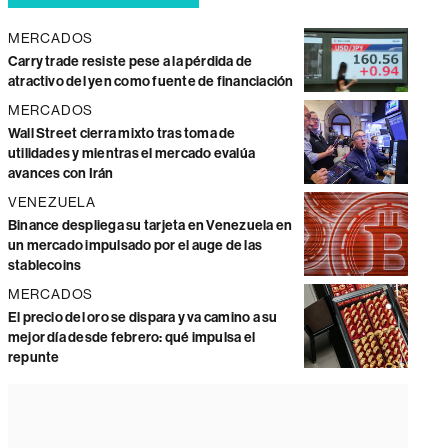
MERCADOS
Carry trade resiste pese a la pérdida de
atractivo del yen como fuente de financiación
MERCADOS
Wall Street cierra mixto tras toma de
utilidades y mientras el mercado evalúa
avances con Irán
VENEZUELA
Binance despliega su tarjeta en Venezuela en
un mercado impulsado por el auge de las
stablecoins
MERCADOS
El precio del oro se dispara y va camino a su
mejor día desde febrero: qué impulsa el
repunte