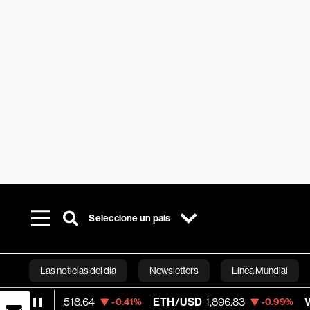
Seleccione un país
Las noticias del día
Newsletters
Línea Mundial
64,518.64
ETH/USD
1,896.83
Visa
368.54
-0.41%
-0.99%
Bloomberg 