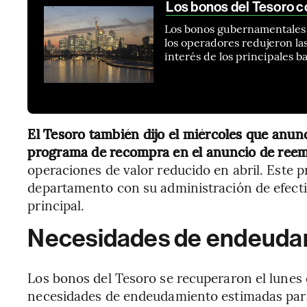
Los bonos del Tesoro c
Los bonos gubernamentales 
los operadores redujeron la
interés de los principales b
El Tesoro también dijo el miércoles que anunc
programa de recompra en el anuncio de ree
operaciones de valor reducido en abril. Este 
departamento con su administración de efectiv
principal.
Necesidades de endeuda
Los bonos del Tesoro se recuperaron el lunes
necesidades de endeudamiento estimadas para e