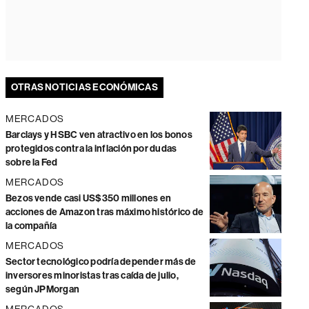
OTRAS NOTICIAS ECONÓMICAS
MERCADOS
Barclays y HSBC ven atractivo en los bonos
protegidos contra la inflación por dudas
sobre la Fed
MERCADOS
Bezos vende casi US$350 millones en
acciones de Amazon tras máximo histórico de
la compañía
MERCADOS
Sector tecnológico podría depender más de
inversores minoristas tras caída de julio,
según JPMorgan
MERCADOS