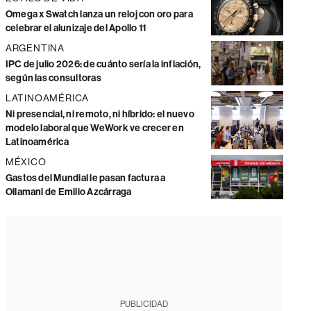
Omega x Swatch lanza un reloj con oro para
celebrar el alunizaje del Apollo 11
ARGENTINA
IPC de julio 2026: de cuánto sería la inflación,
según las consultoras
LATINOAMÉRICA
Ni presencial, ni remoto, ni híbrido: el nuevo
modelo laboral que WeWork ve crecer en
Latinoamérica
MÉXICO
Gastos del Mundial le pasan factura a
Ollamani de Emilio Azcárraga
PUBLICIDAD