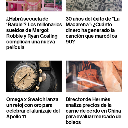
¿Habrá secuela de
30 años del éxito de “La
‘Barbie’? Los millonarios
Macarena”: ¿Cuánto
sueldos de Margot
dinero ha generado la
Robbie y Ryan Gosling
canción que marcó los
complican una nueva
90?
película
Omega x Swatch lanza
Director de Hermès
un reloj con oro para
analiza precios de la
celebrar el alunizaje del
carne de cerdo en China
Apollo 11
para evaluar mercado de
bolsos