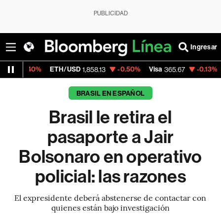
PUBLICIDAD
Ingresar
%
ETH/USD
-0.50%
Visa
-0.13%
MercadoLi
1,858.13
365.67
BRASIL EN ESPAÑOL
Brasil le retira el
pasaporte a Jair
Bolsonaro en operativo
policial: las razones
El expresidente deberá abstenerse de contactar con
quienes están bajo investigación