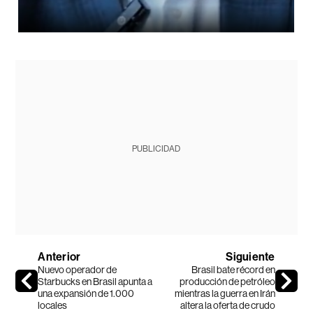
PUBLICIDAD
Anterior
Siguiente
Nuevo operador de
Brasil bate récord en
Starbucks en Brasil apunta a
producción de petróleo
una expansión de 1.000
mientras la guerra en Irán
locales
altera la oferta de crudo