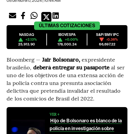
08 de febrero, 2024 | 10:44 AM
ÚLTIMAS
COTIZACIONES
NASDAQ
IBOVESPA
S&P/BMV IPC
+2.13%
+0.00%
-0.36%
25,913.90
178,000.24
66,697.22
Bloomberg —
Jair Bolsonaro,
expresidente
brasileño,
deberá entregar su pasaporte
al ser
uno de los objetivos de una extensa acción de
la policía contra una presunta asociación
delictiva que pretendía invalidar el resultado
de los comicios de Brasil del 2022.
VER +
Hijo de Bolsonaro es blanco de la
policía en investigación sobre