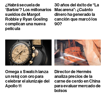
¿Habrá secuela de
30 años del éxito de “La
‘Barbie’? Los millonarios
Macarena”: ¿Cuánto
sueldos de Margot
dinero ha generado la
Robbie y Ryan Gosling
canción que marcó los
complican una nueva
90?
película
Omega x Swatch lanza
Director de Hermès
un reloj con oro para
analiza precios de la
celebrar el alunizaje del
carne de cerdo en China
Apollo 11
para evaluar mercado de
bolsos