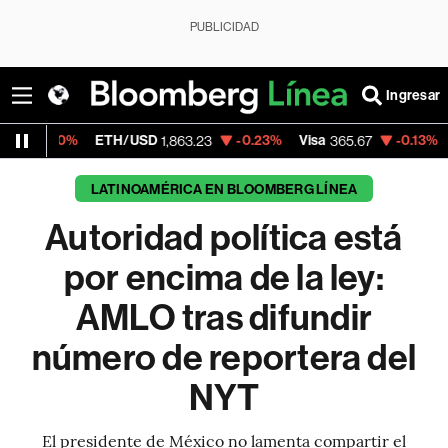
PUBLICIDAD
Ingresar
%
ETH/USD
-0.23%
Visa
-0.13%
MercadoLi
1,863.23
365.67
LATINOAMÉRICA EN BLOOMBERG LÍNEA
Autoridad política está
por encima de la ley:
AMLO tras difundir
número de reportera del
NYT
El presidente de México no lamenta compartir el