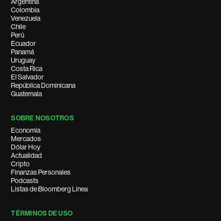
Argentina
Colombia
Venezuela
Chile
Perú
Ecuador
Panamá
Uruguay
Costa Rica
El Salvador
República Dominicana
Guatemala
SOBRE NOSOTROS
Economía
Mercados
Dólar Hoy
Actualidad
Cripto
Finanzas Personales
Podcasts
Listas de Bloomberg Línea
TÉRMINOS DE USO