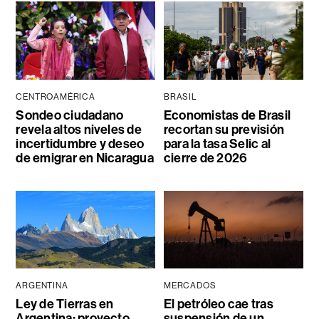
CENTROAMÉRICA
BRASIL
Sondeo ciudadano
Economistas de Brasil
revela altos niveles de
recortan su previsión
incertidumbre y deseo
para la tasa Selic al
de emigrar en Nicaragua
cierre de 2026
ARGENTINA
MERCADOS
Ley de Tierras en
El petróleo cae tras
Argentina: proyecto
suspensión de un