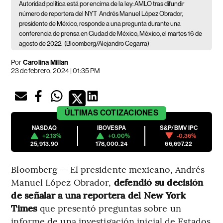
Autoridad política está por encima de la ley: AMLO tras difundir
número de reportera del NYT
Andrés Manuel López Obrador,
presidente de México, responde a una pregunta durante una
conferencia de prensa en Ciudad de México, México, el martes 16 de
agosto de 2022.
(Bloomberg/Alejandro Cegarra)
Por
Carolina Millan
23 de febrero, 2024 | 01:35 PM
ÚLTIMAS
COTIZACIONES
NASDAQ
IBOVESPA
S&P/BMV IPC
+2.13%
+0.00%
-0.36%
25,913.90
178,000.24
66,697.22
Bloomberg — El presidente mexicano, Andrés
Manuel López Obrador,
defendió su decisión
de señalar a una reportera del New York
Times
que presentó preguntas sobre un
informe de una investigación inicial de Estados