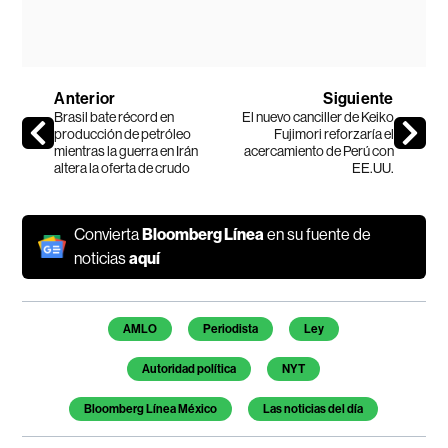
Anterior
Siguiente
Brasil bate récord en
El nuevo canciller de Keiko
producción de petróleo
Fujimori reforzaría el
mientras la guerra en Irán
acercamiento de Perú con
altera la oferta de crudo
EE.UU.
Convierta
Bloomberg Línea
en su fuente de
noticias
aquí
Temas de este artículo
AMLO
Periodista
Ley
Autoridad política
NYT
Bloomberg Línea México
Las noticias del día