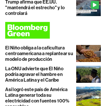
Trump afirma que EE.UU.
"mantendrá el estrecho" y lo
controlará
El Niño obliga a la caficultura
centroamericana a replantear su
modelo de producción
La ONU advierte que El Niño
podría agravar el hambre en
América Latina y el Caribe
Así logró este país de América
Latina generar toda su
electricidad con fuentes 100%