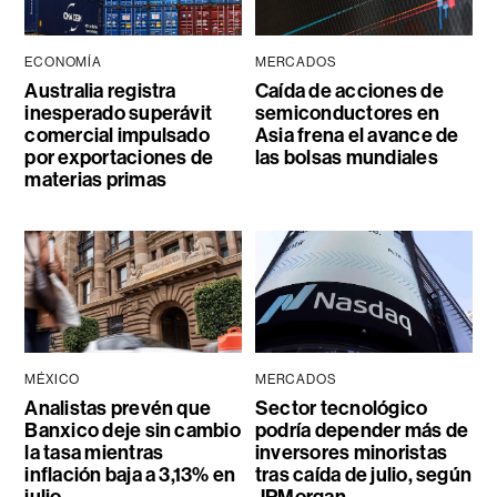
ECONOMÍA
MERCADOS
Australia registra
Caída de acciones de
inesperado superávit
semiconductores en
comercial impulsado
Asia frena el avance de
por exportaciones de
las bolsas mundiales
materias primas
MÉXICO
MERCADOS
Analistas prevén que
Sector tecnológico
Banxico deje sin cambio
podría depender más de
la tasa mientras
inversores minoristas
inflación baja a 3,13% en
tras caída de julio, según
julio
JPMorgan