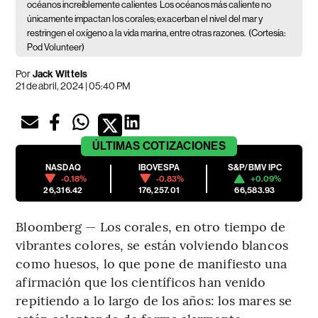
océanos increíblemente calientes
Los océanos más caliente no
únicamente impactan los corales; exacerban el nivel del mar y
restringen el oxígeno a la vida marina, entre otras razones.
(Cortesía:
Pod Volunteer)
Por
Jack Wittels
21 de abril, 2024 | 05:40 PM
ÚLTIMAS
COTIZACIONES
NASDAQ
IBOVESPA
S&P/BMV IPC
-0.18%
-0.83%
+0.09%
26,316.42
176,257.01
66,583.93
Bloomberg — Los corales, en otro tiempo de
vibrantes colores, se están volviendo blancos
como huesos, lo que pone de manifiesto una
afirmación que los científicos han venido
repitiendo a lo largo de los años: los mares se