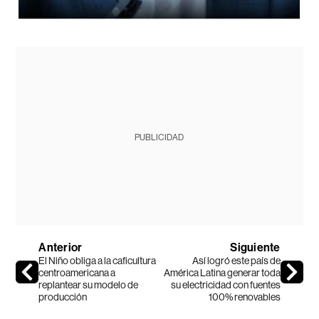
PUBLICIDAD
Anterior
Siguiente
El Niño obliga a la caficultura
Así logró este país de
centroamericana a
América Latina generar toda
replantear su modelo de
su electricidad con fuentes
producción
100% renovables