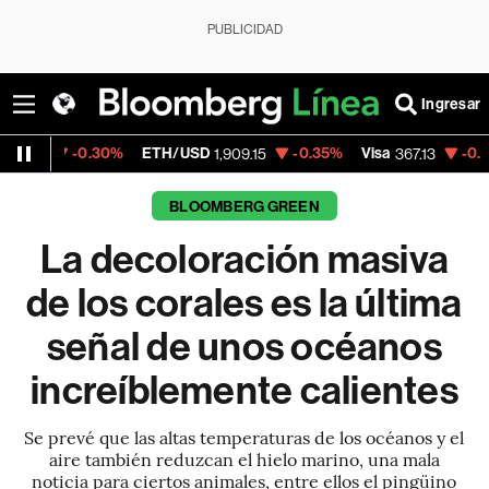
PUBLICIDAD
Ingresar
0%
ETH/USD
-0.35%
Visa
-0.38%
MercadoL
1,909.15
367.13
BLOOMBERG GREEN
La decoloración masiva
de los corales es la última
señal de unos océanos
increíblemente calientes
Se prevé que las altas temperaturas de los océanos y el
aire también reduzcan el hielo marino, una mala
noticia para ciertos animales, entre ellos el pingüino