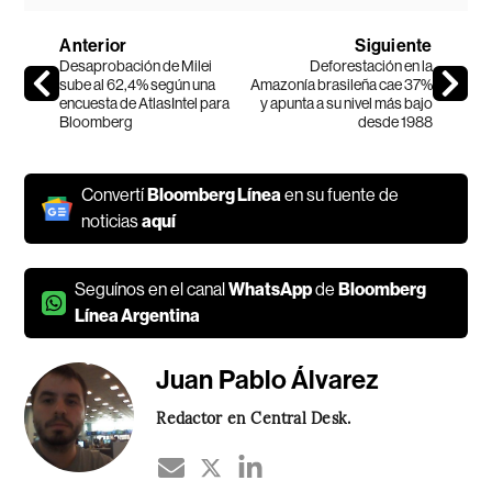
Anterior
Siguiente
Desaprobación de Milei
Deforestación en la
sube al 62,4% según una
Amazonía brasileña cae 37%
encuesta de AtlasIntel para
y apunta a su nivel más bajo
Bloomberg
desde 1988
Convertí
Bloomberg Línea
en su fuente de
noticias
aquí
Seguínos en el canal
WhatsApp
de
Bloomberg
Línea Argentina
Juan Pablo Álvarez
Redactor en Central Desk.