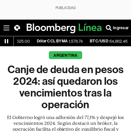
PUBLICIDAD
Ingresar
Dólar CCL BYMA
BTC/USD
-0.11%
525.00
1,578.74
64,862.46
ARGENTINA
Canje de deuda en pesos
2024: así quedaron los
vencimientos tras la
operación
El Gobierno logró una adhesión del 77,1% y despejó los
vencimientos 2024. Según destacó un bróker, la
operación facilita el objetivo de equilibrio fiscal y