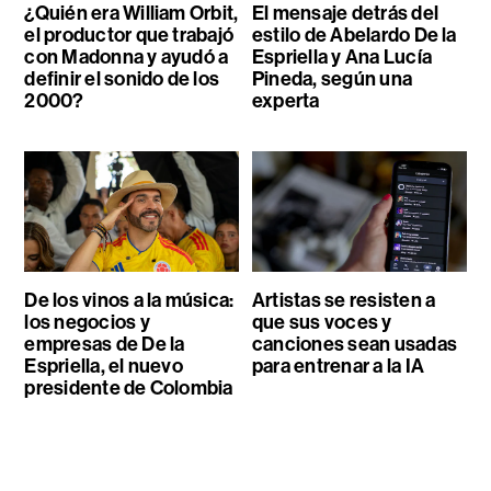
¿Quién era William Orbit,
El mensaje detrás del
el productor que trabajó
estilo de Abelardo De la
con Madonna y ayudó a
Espriella y Ana Lucía
definir el sonido de los
Pineda, según una
2000?
experta
De los vinos a la música:
Artistas se resisten a
los negocios y
que sus voces y
empresas de De la
canciones sean usadas
Espriella, el nuevo
para entrenar a la IA
presidente de Colombia