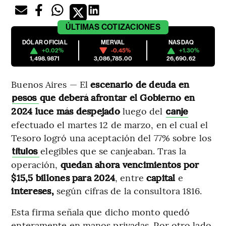
ÚLTIMAS
COTIZACIONES
DÓLAR OFICIAL
MERVAL
NASDAQ
+0.02%
-0.45%
+1.30%
1,498.9871
3,086,785.00
26,690.62
Buenos Aires — El
escenario de deuda en
que deberá afrontar el Gobierno en
pesos
2024 luce más despejado
luego del
canje
efectuado el martes 12 de marzo, en el cual el
Tesoro logró una aceptación del 77% sobre los
elegibles que se canjeaban. Tras la
títulos
operación,
quedan ahora vencimientos por
$15,5 billones para 2024
, entre
capital
e
intereses,
según cifras de la consultora 1816.
Esta firma señala que dicho monto quedó
enteramente en manos privadas. Por otro lado,