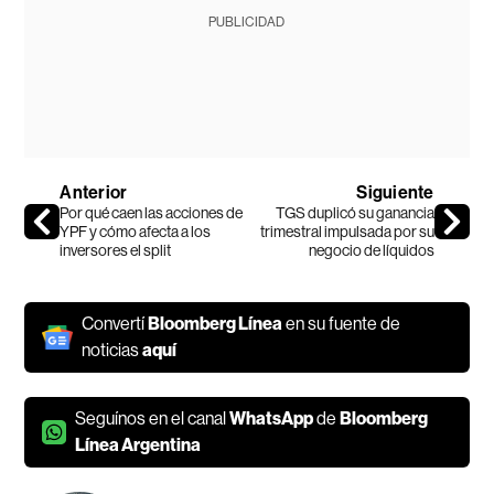
PUBLICIDAD
Anterior
Siguiente
Por qué caen las acciones de
TGS duplicó su ganancia
YPF y cómo afecta a los
trimestral impulsada por su
inversores el split
negocio de líquidos
Convertí
Bloomberg Línea
en su fuente de
noticias
aquí
Seguínos en el canal
WhatsApp
de
Bloomberg
Línea Argentina