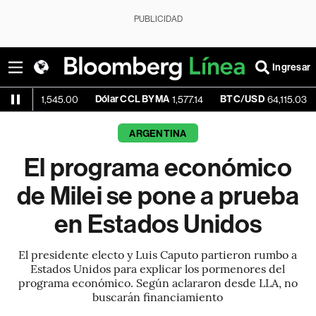
PUBLICIDAD
Ingresar
e
Dólar CCL BYMA
BTC/USD
+0.5
1,545.00
1,577.14
64,115.03
ARGENTINA
El programa económico
de Milei se pone a prueba
en Estados Unidos
El presidente electo y Luis Caputo partieron rumbo a
Estados Unidos para explicar los pormenores del
programa económico. Según aclararon desde LLA, no
buscarán financiamiento