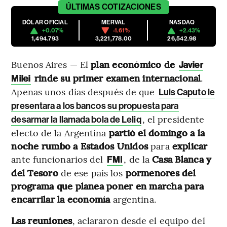
ÚLTIMAS
COTIZACIONES
DÓLAR OFICIAL
MERVAL
NASDAQ
+0.07%
-1.61%
+2.43%
1,494.793
3,221,778.00
26,542.98
Buenos Aires — El
plan económico de
Javier
rinde su primer examen internacional
.
Milei
Apenas unos días después de que
Luis Caputo le
presentara a los bancos su propuesta para
, el presidente
desarmar la llamada bola de Leliq
electo de la Argentina
partió el domingo a la
noche rumbo a Estados Unidos
para
explicar
ante funcionarios del
, de la
Casa Blanca y
FMI
del Tesoro
de ese país los
pormenores del
programa que planea poner en marcha para
encarrilar la economía
argentina.
Las reuniones
, aclararon desde el equipo del