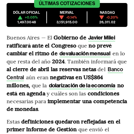
ÚLTIMAS
COTIZACIONES
DÓLAR OFICIAL
MERVAL
NASDAQ
+0.05%
-0.14%
-0.20%
1,497.0048
3,151,915.00
26,311.02
Buenos Aires — El
Gobierno de
Javier Milei
ratificará ante el Congreso
que
no prevé
cambiar el ritmo de
en lo
devaluación mensual
que resta del año
2024
. También informará que
al cierre de abril las reservas netas
del
Banco
aún eran
negativas en US$864
Central
millones,
que la
no
dolarización de la economía
está en agenda
y cuáles son las
condiciones
necesarias para
implementar una competencia
de monedas
.
Estas
definiciones quedaron reflejadas en el
primer Informe de Gestión
que envió el