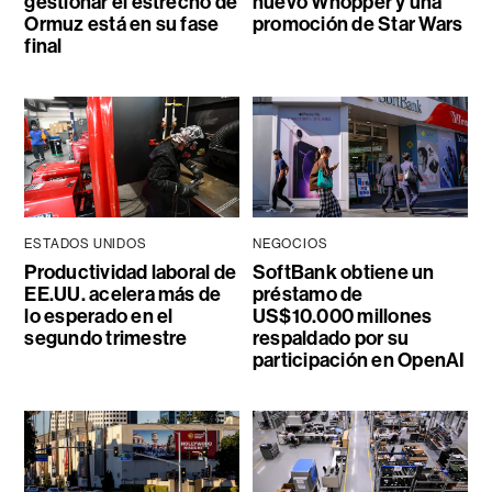
gestionar el estrecho de
nuevo Whopper y una
Ormuz está en su fase
promoción de Star Wars
final
ESTADOS UNIDOS
NEGOCIOS
Productividad laboral de
SoftBank obtiene un
EE.UU. acelera más de
préstamo de
lo esperado en el
US$10.000 millones
segundo trimestre
respaldado por su
participación en OpenAI