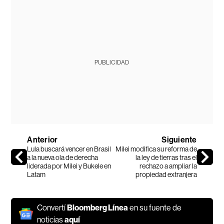
PUBLICIDAD
Anterior
Siguiente
Lula buscará vencer en Brasil
Milei modifica su reforma de
a la nueva ola de derecha
la ley de tierras tras el
liderada por Milei y Bukele en
rechazo a ampliar la
Latam
propiedad extranjera
Convertí
Bloomberg Línea
en su fuente de
noticias
aquí