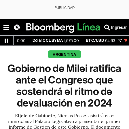
PUBLICIDAD
Ingresar
Dólar CCL BYMA
BTC/USD
-0.24%
ET
00
1,575.00
64,631.27
ARGENTINA
Gobierno de Milei ratifica
ante el Congreso que
sostendrá el ritmo de
devaluación en 2024
El jefe de Gabinete, Nicolás Posse, asistirá este
miércoles al Palacio Legislativo a presentar el primer
Informe de Gestión de este Gobierno. El documento