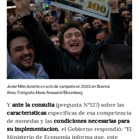
Javier Milei durante un acto de campaña en 2023, en Buenos
Aires.
Fotógrafa: Maria Amasanti/Bloomberg
Y
ante la consulta
(pregunta N°127) sobre las
características
específicas de esa competencia
de monedas y las
condiciones necesarias para
su implementación
, el Gobierno respondió: “El
Ministerio de Economía informa que, este