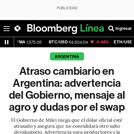
PUBLICIDAD
Ingresar
A
BTC/USD
-0.44%
ETH/USD
1,575.06
64,504.04
1,896.585
ARGENTINA
Atraso cambiario en
Argentina: advertencia
del Gobierno, mensaje al
agro y dudas por el swap
El Gobierno de Milei niega que el dólar oficial esté
atrasado y asegura que no convalidará otro salto
devaluatorio. Advertencia para productores y la