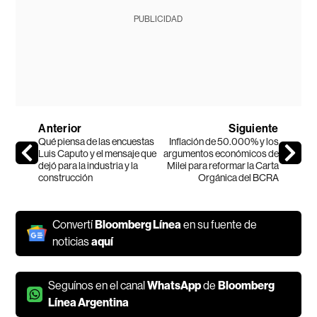
PUBLICIDAD
Anterior
Siguiente
Qué piensa de las encuestas
Inflación de 50.000% y los
Luis Caputo y el mensaje que
argumentos económicos de
dejó para la industria y la
Milei para reformar la Carta
construcción
Orgánica del BCRA
Convertí
Bloomberg Línea
en su fuente de
noticias
aquí
Seguínos en el canal
WhatsApp
de
Bloomberg
Línea Argentina