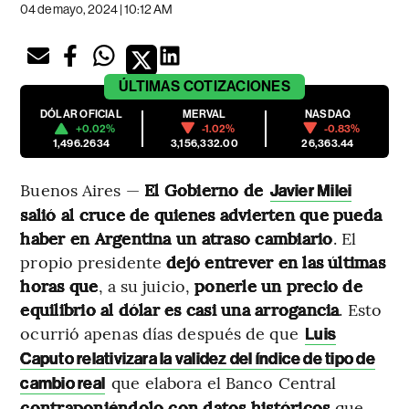
04 de mayo, 2024 | 10:12 AM
ÚLTIMAS
COTIZACIONES
DÓLAR OFICIAL
MERVAL
NASDAQ
+0.02%
-1.02%
-0.83%
1,496.2634
3,156,332.00
26,363.44
Buenos Aires —
El Gobierno de
Javier Milei
salió al cruce de quienes advierten que pueda
haber en Argentina un atraso cambiario
. El
propio presidente
dejó entrever en las últimas
horas que
, a su juicio,
ponerle un precio de
equilibrio al dólar es casi una arrogancia
. Esto
ocurrió apenas días después de que
Luis
Caputo relativizara la validez del índice de tipo de
que elabora
el Banco Central
cambio real
contraponiéndolo con datos históricos
que