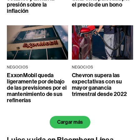
presión sobre la
el precio de un bono
inflación
NEGOCIOS
NEGOCIOS
ExxonMobil queda
Chevron supera las
ligeramente por debajo
expectativas con su
de las previsiones por el
mayor ganancia
mantenimiento de sus
trimestral desde 2022
refinerías
Cargar más
Lujos y vida en Bloomberg Línea