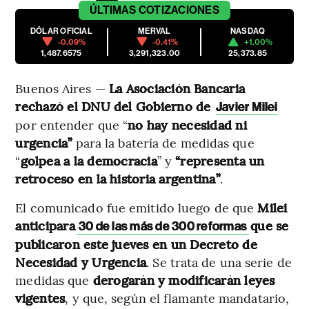
ÚLTIMAS
COTIZACIONES
DÓLAR OFICIAL
MERVAL
NASDAQ
-0.09%
-0.41%
+1.00%
1,487.6575
3,291,323.00
25,373.85
Buenos Aires —
La Asociación Bancaria
rechazó el DNU del Gobierno de
Javier Milei
por entender que “
no hay necesidad ni
urgencia”
para la batería de medidas que
“
golpea a la democracia
” y
“representa un
retroceso en la historia argentina”
.
El comunicado fue emitido luego de que
Milei
anticipara
que se
30 de las más de 300 reformas
publicaron este jueves en un Decreto de
Necesidad y Urgencia
. Se trata de una serie de
medidas que
derogarán y modificarán leyes
vigentes
, y que, según el flamante mandatario,