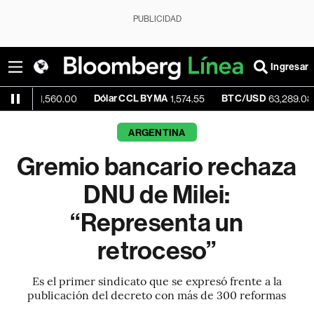
PUBLICIDAD
Ingresar
Dólar CCL BYMA
BTC/USD
+1.09
,560.00
1,574.55
63,289.08
ARGENTINA
Gremio bancario rechaza
DNU de Milei:
“Representa un
retroceso”
Es el primer sindicato que se expresó frente a la
publicación del decreto con más de 300 reformas