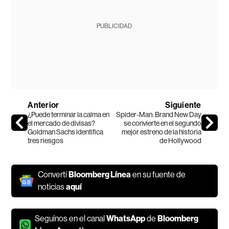
PUBLICIDAD
Anterior
Siguiente
¿Puede terminar la calma en
Spider-Man: Brand New Day
el mercado de divisas?
se convierte en el segundo
Goldman Sachs identifica
mejor estreno de la historia
tres riesgos
de Hollywood
Convertí
Bloomberg Línea
en su fuente de
noticias
aquí
Seguínos en el canal
WhatsApp
de
Bloomberg