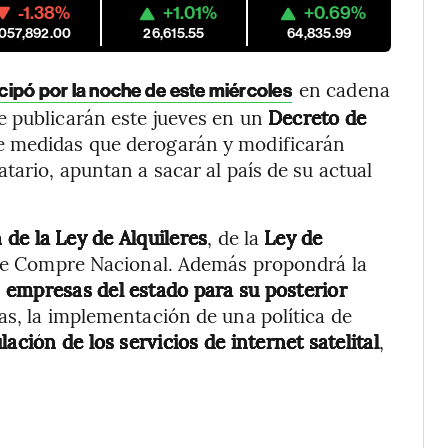
-1.38%
+1.01%
+0.69%
,057,892.00
26,615.55
64,835.99
en cadena
icipó por la noche de este miércoles
e publicarán este jueves en un
Decreto de
 de medidas que derogarán y modificarán
tario, apuntan a sacar al país de su actual
de la Ley de Alquileres
, de la
Ley de
 de Compre Nacional. Además propondrá la
 empresas del estado para su posterior
ras, la implementación de una política de
ación de los servicios de internet satelital
,