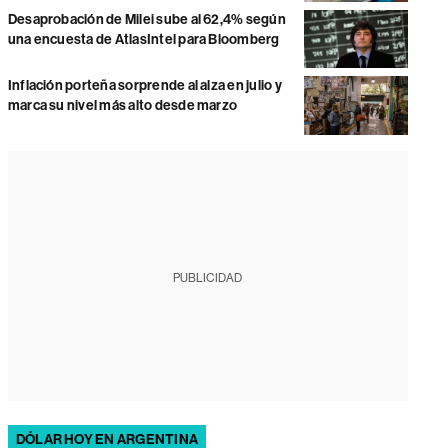
Desaprobación de Milei sube al 62,4% según
una encuesta de AtlasIntel para Bloomberg
Inflación porteña sorprende al alza en julio y
marca su nivel más alto desde marzo
PUBLICIDAD
DÓLAR HOY EN ARGENTINA