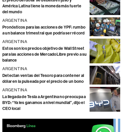
El precio del dólar se debilita en julio y
América Latina tiene la moneda más fuerte
del mundo
ARGENTINA
Pronósticos para las acciones de YPF: rumbo
a un balance trimestral que podría ser récord
ARGENTINA
Estos son los precios objetivo de Wall Street
para las acciones de MercadoLibre previo a su
balance
ARGENTINA
Detectan ventas del Tesoro para contener al
dólar en la pulseada por el precio de un bono
ARGENTINA
La llegada de Tesla a Argentina no preocupa a
BYD: “Ya les ganamos a nivel mundial”, dijo el
CEO local