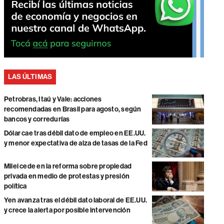
LAS ÚLTIMAS
Petrobras, Itaú y Vale: acciones
recomendadas en Brasil para agosto, según
bancos y corredurías
Dólar cae tras débil dato de empleo en EE.UU.
y menor expectativa de alza de tasas de la Fed
Milei cede en la reforma sobre propiedad
privada en medio de protestas y presión
política
Yen avanza tras el débil dato laboral de EE.UU.
y crece la alerta por posible intervención