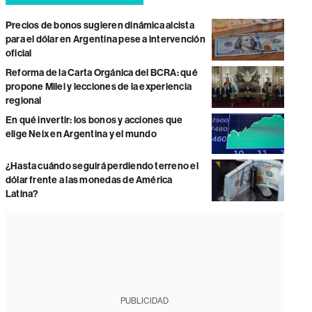
Precios de bonos sugieren dinámica alcista
para el dólar en Argentina pese a intervención
oficial
Reforma de la Carta Orgánica del BCRA: qué
propone Milei y lecciones de la experiencia
regional
En qué invertir: los bonos y acciones que
elige Neix en Argentina y el mundo
¿Hasta cuándo seguirá perdiendo terreno el
dólar frente a las monedas de América
Latina?
PUBLICIDAD