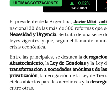
+0.02%
ÚLTIMAS
COTIZACIONES
1,498.9871
3
El presidente de la Argentina,
,
Javier Milei
ant
nacional 30 de las más de 300 reformas que s
Necesidad y Urgencia
. Se trata de una serie
leyes vigentes, y que, según el flamante manda
crisis económica.
Entre las principales, se destaca la
derogación 
Abastecimiento
, la
Ley de Góndolas
y la Ley
transformación a sociedades ánónimas de las
privatización
, la derogación de la Ley de Tier
cielos abiertos para las aerolíneas y la
desregul
entre otras.