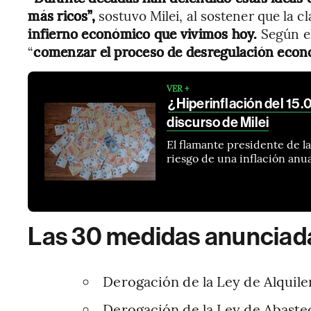
más ricos”,
sostuvo Milei, al sostener que la cl
infierno económico que vivimos hoy.
Según el
“
comenzar el proceso de desregulación econó
VER +
¿Hiperinflación del 15
discurso de Milei
El flamante presidente de l
riesgo de una inflación anua
Las 30 medidas anunciada
Derogación de la Ley de Alquile
Derogación de la Ley de Abast