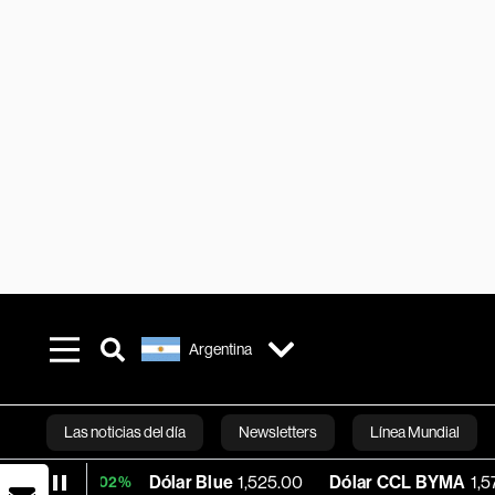
Argentina
Las noticias del día
Newsletters
Línea Mundial
Dólar Blue
1,525.00
Dólar CCL BYMA
1,578.37
BT
0.02%
Bloomberg 