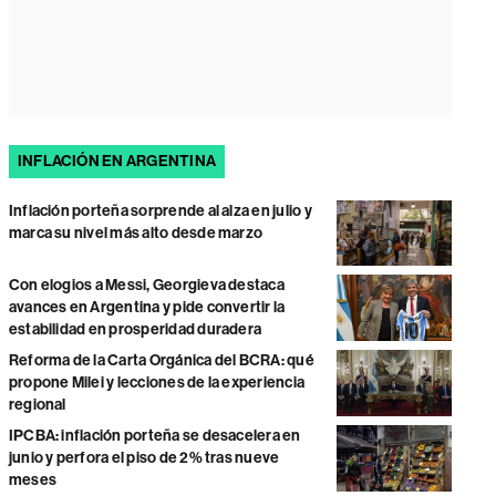
INFLACIÓN EN ARGENTINA
Inflación porteña sorprende al alza en julio y
marca su nivel más alto desde marzo
Con elogios a Messi, Georgieva destaca
avances en Argentina y pide convertir la
estabilidad en prosperidad duradera
Reforma de la Carta Orgánica del BCRA: qué
propone Milei y lecciones de la experiencia
regional
IPCBA: inflación porteña se desacelera en
junio y perfora el piso de 2% tras nueve
meses