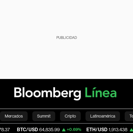
PUBLICIDAD
Mercados
Summit
Cripto
Latinoamérica
T
C/USD
64,835.99
ETH/USD
1,913.438
V
+0.69%
+0.40%
Green
Economía
Estilo de vida
Mundo
Videos