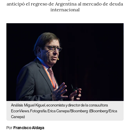
anticipó el regreso de Argentina al mercado de deuda
internacional
Análisis
Miguel Kiguel, economista y director de la consuultora
EconViews. Fotografía: Erica Canepa/Bloomberg
(Bloomberg/Erica
Canepa)
Por
Francisco Aldaya