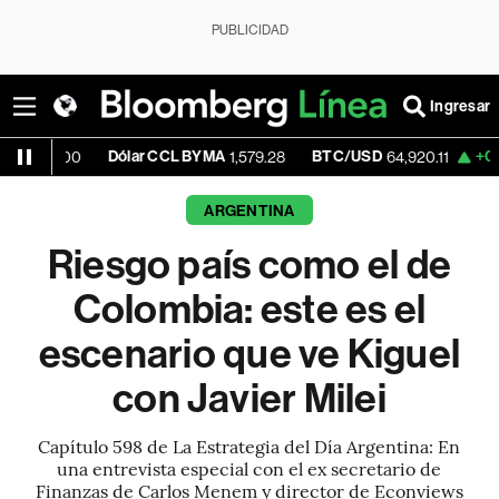
PUBLICIDAD
Ingresar
Dólar CCL BYMA
BTC/USD
+0.82%
ET
0
1,579.28
64,920.11
ARGENTINA
Riesgo país como el de
Colombia: este es el
escenario que ve Kiguel
con Javier Milei
Capítulo 598 de La Estrategia del Día Argentina: En
una entrevista especial con el ex secretario de
Finanzas de Carlos Menem y director de Econviews