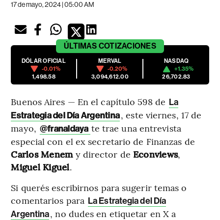
17 de mayo, 2024 | 05:00 AM
ÚLTIMAS
COTIZACIONES
DÓLAR OFICIAL
MERVAL
NASDAQ
-0.01%
-0.20%
+1.35%
1,498.58
3,094,612.00
26,702.83
Buenos Aires — En el capítulo 598 de
La
, este viernes, 17 de
Estrategia del Día Argentina
mayo,
te trae una entrevista
@
franaldaya
especial con el ex secretario de Finanzas de
Carlos Menem
y director de
Econviews
,
Miguel Kiguel
.
Si querés escribirnos para sugerir temas o
comentarios para
La Estrategia del Día
, no dudes en etiquetar en X a
Argentina