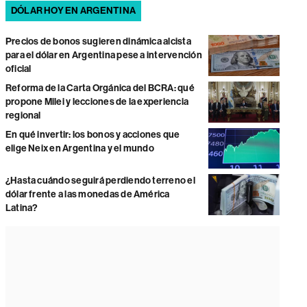
DÓLAR HOY EN ARGENTINA
Precios de bonos sugieren dinámica alcista
para el dólar en Argentina pese a intervención
oficial
Reforma de la Carta Orgánica del BCRA: qué
propone Milei y lecciones de la experiencia
regional
En qué invertir: los bonos y acciones que
elige Neix en Argentina y el mundo
¿Hasta cuándo seguirá perdiendo terreno el
dólar frente a las monedas de América
Latina?