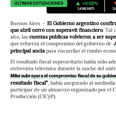
+0.02%
ÚLTIMAS
COTIZACIONES
1,498.9871
3
Buenos Aires —
El Gobierno argentino confir
que abril cerró con superávit financiero
. Tal
año, las
cuentas públicas volvieron a ser supe
que refuerza el compromiso del gobierno de
J
principal ancla
para encarrilar el rumbo econ
El resultado fiscal superavitario había sido a
entrevista televisiva durante la noche del mié
Milei subrayara el compromiso fiscal de su gobi
resultado fiscal”
, había asegurado al mediodía 
participar de un almuerzo organizado por el 
Producción (CICyP).