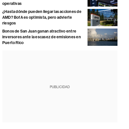
operativas
¿Hasta dónde pueden llegar las acciones de
AMD? BofA es optimista, pero advierte
riesgos
Bonos de San Juan ganan atractivo entre
inversores ante la escasez de emisiones en
Puerto Rico
PUBLICIDAD