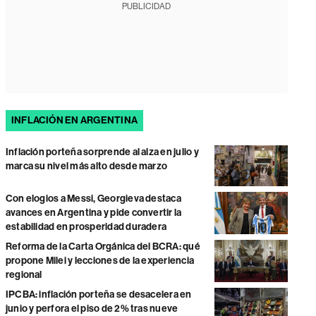
PUBLICIDAD
INFLACIÓN EN ARGENTINA
Inflación porteña sorprende al alza en julio y
marca su nivel más alto desde marzo
Con elogios a Messi, Georgieva destaca
avances en Argentina y pide convertir la
estabilidad en prosperidad duradera
Reforma de la Carta Orgánica del BCRA: qué
propone Milei y lecciones de la experiencia
regional
IPCBA: inflación porteña se desacelera en
junio y perfora el piso de 2% tras nueve