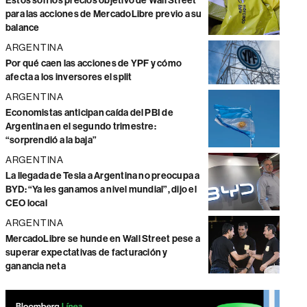
Estos son los precios objetivo de Wall Street
para las acciones de MercadoLibre previo a su
balance
ARGENTINA
Por qué caen las acciones de YPF y cómo
afecta a los inversores el split
ARGENTINA
Economistas anticipan caída del PBI de
Argentina en el segundo trimestre:
“sorprendió a la baja”
ARGENTINA
La llegada de Tesla a Argentina no preocupa a
BYD: “Ya les ganamos a nivel mundial”, dijo el
CEO local
ARGENTINA
MercadoLibre se hunde en Wall Street pese a
superar expectativas de facturación y
ganancia neta