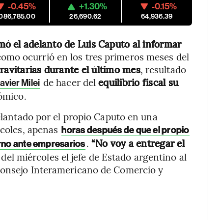
-0.45%
+1.30%
-0.15%
,086,785.00
26,690.62
64,936.39
mó el adelanto de Luis
Caputo al informar
 como ocurrió en los tres primeros meses del
ravitarias durante el último mes
, resultado
de hacer del
equilibrio fiscal su
avier Milei
ómico.
delantado por el propio Caputo en una
rcoles, apenas
horas después de que el propio
.
“No voy a entregar el
erno ante empresarios
del miércoles el jefe de Estado argentino al
Consejo Interamericano de Comercio y