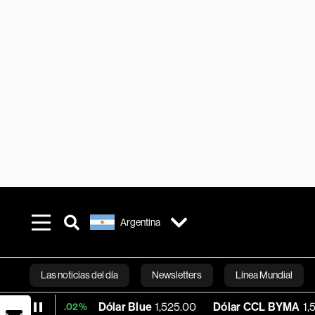
Argentina
Las noticias del día
Newsletters
Línea Mundial
Dólar Blue
1,525.00
Dólar CCL BYMA
1,578.74
B
+0.02%
Bloomberg 