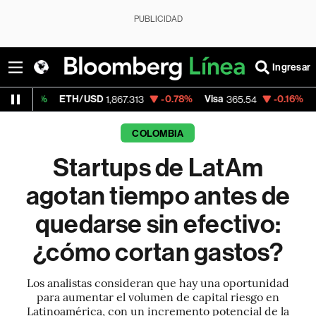
PUBLICIDAD
Ingresar
TH/USD
-0.78%
Visa
-0.16%
MercadoLibre
1,867.313
365.54
1
COLOMBIA
Startups de LatAm
agotan tiempo antes de
quedarse sin efectivo:
¿cómo cortan gastos?
Los analistas consideran que hay una oportunidad
para aumentar el volumen de capital riesgo en
Latinoamérica, con un incremento potencial de la