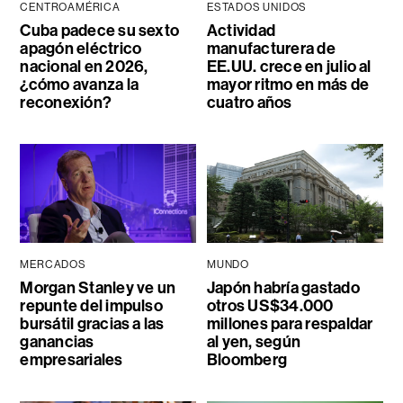
CENTROAMÉRICA
ESTADOS UNIDOS
Cuba padece su sexto
Actividad
apagón eléctrico
manufacturera de
nacional en 2026,
EE.UU. crece en julio al
¿cómo avanza la
mayor ritmo en más de
reconexión?
cuatro años
MERCADOS
MUNDO
Morgan Stanley ve un
Japón habría gastado
repunte del impulso
otros US$34.000
bursátil gracias a las
millones para respaldar
ganancias
al yen, según
empresariales
Bloomberg