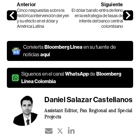
Anterior
Siguiente
Cinco respuestas sobre la
El dólar barato entra de lleno
histórica intervención del yen
en la estrategia de tasas de
y su efecto en el dólar y
interés del banco central
América Latina
colombiano
Convierta
Bloomberg Línea
en su fuente de
noticias
aquí
Síguenos en el canal
WhatsApp
de
Bloomberg
Línea Colombia
Daniel Salazar Castellanos
Assistant Editor, Pan Regional and Special
Projects