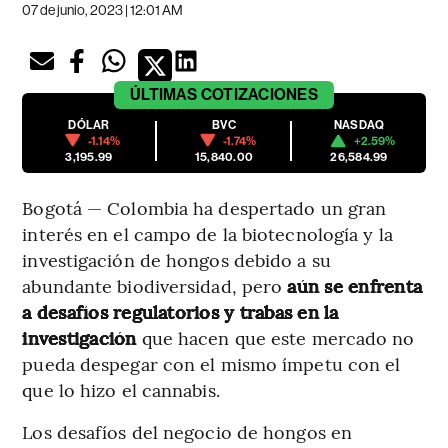
07 de junio, 2023 | 12:01 AM
ÚLTIMAS
COTIZACIONES
DÓLAR
BVC
NASDAQ
-1.14%
-1.74%
+2.59%
3,195.99
15,840.00
26,584.99
Bogotá — Colombia ha despertado un gran
interés en el campo de la biotecnología y la
investigación de hongos debido a su
abundante biodiversidad, pero
aún se enfrenta
a desafíos regulatorios y trabas en la
investigación
que hacen que este mercado no
pueda despegar con el mismo ímpetu con el
que lo hizo el cannabis.
Los desafíos del negocio de hongos en