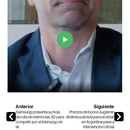
Anterior
Siguiente
Samsung presenta su hoja
Precios de bonos sugieren
de ruta de memorias 3D para
dinámica alcista para el dólar
competir por el liderazgo en
en Argentina pese a
IA
intervención oficial