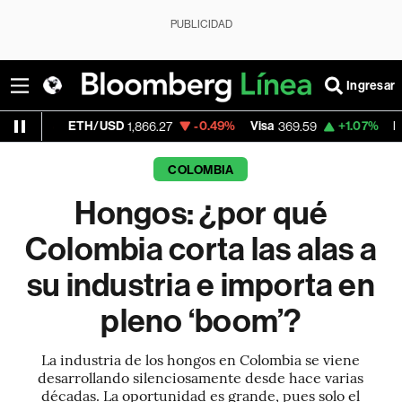
PUBLICIDAD
Ingresar
ETH/USD
-0.49%
Visa
+1.07%
MercadoLibr
1,866.27
369.59
COLOMBIA
Hongos: ¿por qué
Colombia corta las alas a
su industria e importa en
pleno ‘boom’?
La industria de los hongos en Colombia se viene
desarrollando silenciosamente desde hace varias
décadas. La oportunidad es grande, pues solo el