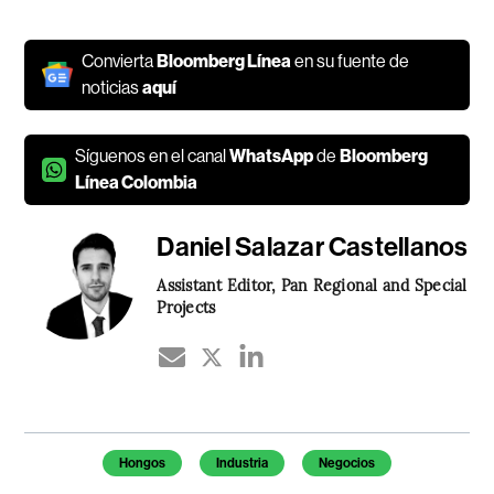
Convierta
Bloomberg Línea
en su fuente de
noticias
aquí
Síguenos en el canal
WhatsApp
de
Bloomberg
Línea Colombia
Daniel Salazar Castellanos
Assistant Editor, Pan Regional and Special
Projects
Temas de este artículo
Hongos
Industria
Negocios