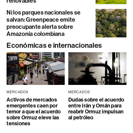
renovables
Ni los parques nacionales se
salvan: Greenpeace emite
preocupante alerta sobre
Amazonía colombiana
Económicas e internacionales
MERCADOS
MERCADOS
Activos de mercados
Dudas sobre el acuerdo
emergentes caen por
entre Irán y Omán para
temor a que el acuerdo
reabrir Ormuz impulsan
sobre Ormuz eleve las
al petróleo
tensiones