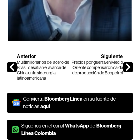
Anterior
Siguiente
Multimillonarios del acero de
Precios por guerra en Medio
Brasil desafían el avance de
Oriente compensaron caída
China en la siderurgia
de producción de Ecopetrol
latinoamericana
Convierta
Bloomberg Línea
en su fuente de
noticias
aquí
Síguenos en el canal
WhatsApp
de
Bloomberg
Línea Colombia