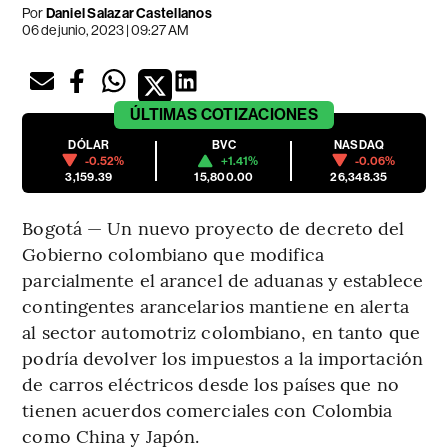
Por
Daniel Salazar Castellanos
06 de junio, 2023 | 09:27 AM
ÚLTIMAS
COTIZACIONES
DÓLAR
BVC
NASDAQ
-0.52%
+1.41%
-0.06%
3,159.39
15,800.00
26,348.35
Bogotá — Un nuevo proyecto de decreto del
Gobierno colombiano que modifica
parcialmente el arancel de aduanas y establece
contingentes arancelarios mantiene en alerta
al sector automotriz colombiano, en tanto que
podría devolver los impuestos a la importación
de carros eléctricos desde los países que no
tienen acuerdos comerciales con Colombia
como China y Japón.