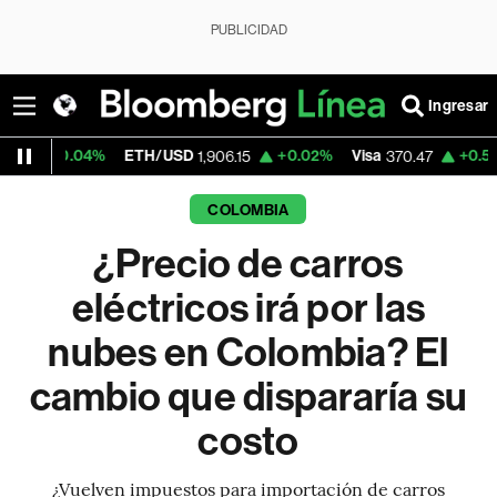
PUBLICIDAD
Ingresar
ETH/USD
+0.02%
Visa
+0.52%
MercadoLi
1,906.15
370.47
COLOMBIA
¿Precio de carros
eléctricos irá por las
nubes en Colombia? El
cambio que dispararía su
costo
¿Vuelven impuestos para importación de carros