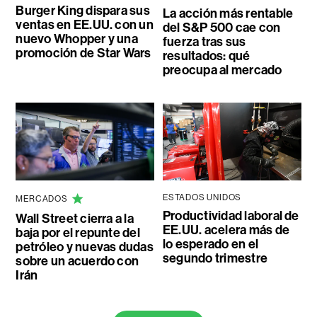
Burger King dispara sus
La acción más rentable
ventas en EE.UU. con un
del S&P 500 cae con
nuevo Whopper y una
fuerza tras sus
promoción de Star Wars
resultados: qué
preocupa al mercado
ESTADOS UNIDOS
MERCADOS
Productividad laboral de
Wall Street cierra a la
EE.UU. acelera más de
baja por el repunte del
lo esperado en el
petróleo y nuevas dudas
segundo trimestre
sobre un acuerdo con
Irán