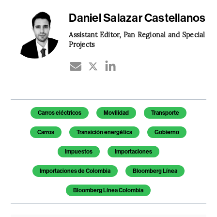
Daniel Salazar Castellanos
Assistant Editor, Pan Regional and Special
Projects
Temas de este artículo
Carros eléctricos
Movilidad
Transporte
Carros
Transición energética
Gobierno
Impuestos
Importaciones
Importaciones de Colombia
Bloomberg Línea
Bloomberg Línea Colombia