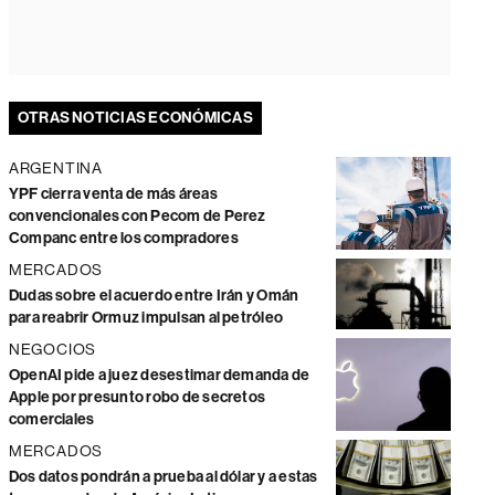
OTRAS NOTICIAS ECONÓMICAS
ARGENTINA
YPF cierra venta de más áreas
convencionales con Pecom de Perez
Companc entre los compradores
MERCADOS
Dudas sobre el acuerdo entre Irán y Omán
para reabrir Ormuz impulsan al petróleo
NEGOCIOS
OpenAI pide a juez desestimar demanda de
Apple por presunto robo de secretos
comerciales
MERCADOS
Dos datos pondrán a prueba al dólar y a estas