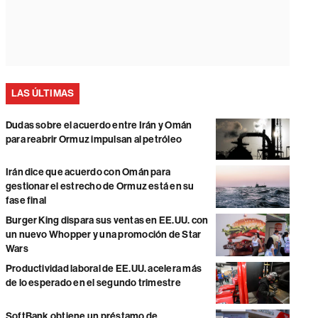
LAS ÚLTIMAS
Dudas sobre el acuerdo entre Irán y Omán
para reabrir Ormuz impulsan al petróleo
Irán dice que acuerdo con Omán para
gestionar el estrecho de Ormuz está en su
fase final
Burger King dispara sus ventas en EE.UU. con
un nuevo Whopper y una promoción de Star
Wars
Productividad laboral de EE.UU. acelera más
de lo esperado en el segundo trimestre
SoftBank obtiene un préstamo de