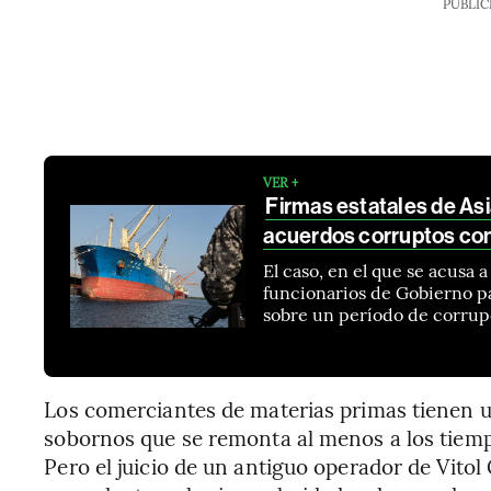
PUBLIC
VER +
Firmas estatales de Asi
acuerdos corruptos co
El caso, en el que se acusa 
funcionarios de Gobierno pa
sobre un período de corru
Los comerciantes de materias primas tienen u
sobornos que se remonta al menos a los tiemp
Pero el juicio de un antiguo operador de Vitol