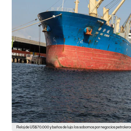
Reloj de US$70.000 y baños de lujo: los sobornos por negocios petroler