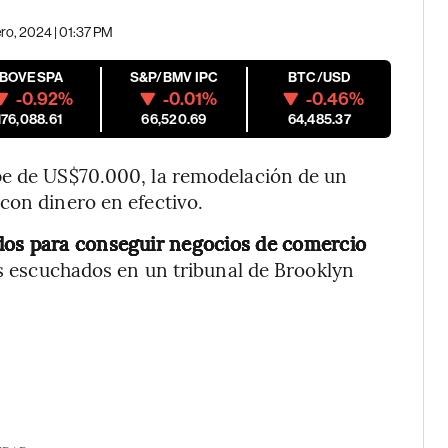
ero, 2024 | 01:37 PM
IBOVESPA
S&P/BMV IPC
BTC/USD
-0.92%
-0.01%
-0.46%
176,088.61
66,520.69
64,485.37
pe de US$70.000, la remodelación de un
con dinero en efectivo.
dos para conseguir negocios de comercio
s escuchados en un tribunal de Brooklyn