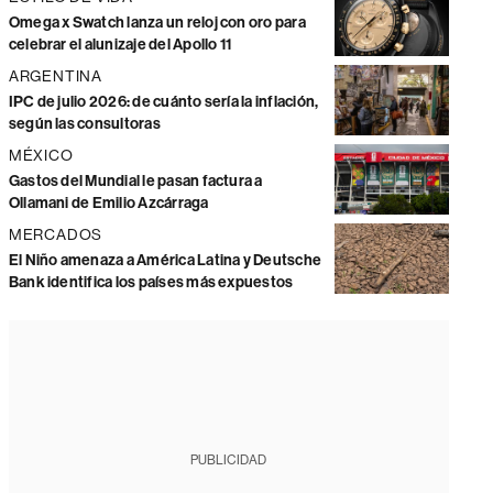
Omega x Swatch lanza un reloj con oro para
celebrar el alunizaje del Apollo 11
ARGENTINA
IPC de julio 2026: de cuánto sería la inflación,
según las consultoras
MÉXICO
Gastos del Mundial le pasan factura a
Ollamani de Emilio Azcárraga
MERCADOS
El Niño amenaza a América Latina y Deutsche
Bank identifica los países más expuestos
PUBLICIDAD