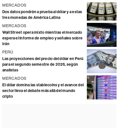
MERCADOS
Dos datos pondrán a prueba al dólar y a estas
tres monedas de América Latina
MERCADOS
Wall Street opera mixto mientras el mercado
espera el informe de empleo y señales sobre
Irán
PERÚ
Las proyecciones del precio del dólar en Perú
para el segundo semestre de 2026, según
analistas
MERCADOS
El dólar domina las stablecoins y el avance del
sector lleva el debate más allá del mundo
cripto