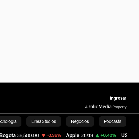
Ingresar
ecnología
Línea Studios
Negocios
Podcasts
,580.00
Apple
312.19
USD COP
3,159.39
-0.36%
+0.40%
English