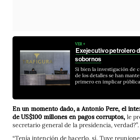
VER +
Exejecutivo petrolero d
sobornos
Si bien la investigación de
de los detalles se han mante
primero en implicar públic
En un momento dado, a Antonio Pere, el int
de US$100 millones en pagos corruptos,
le pr
secretario general de la presidencia, verdad?”.
“Tenía intención de hacerlo, sí. Tuve reuniones