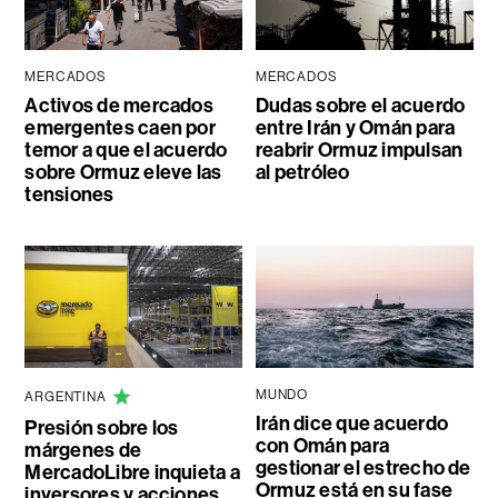
MERCADOS
MERCADOS
Activos de mercados
Dudas sobre el acuerdo
emergentes caen por
entre Irán y Omán para
temor a que el acuerdo
reabrir Ormuz impulsan
sobre Ormuz eleve las
al petróleo
tensiones
MUNDO
ARGENTINA
Irán dice que acuerdo
Presión sobre los
con Omán para
márgenes de
gestionar el estrecho de
MercadoLibre inquieta a
Ormuz está en su fase
inversores y acciones