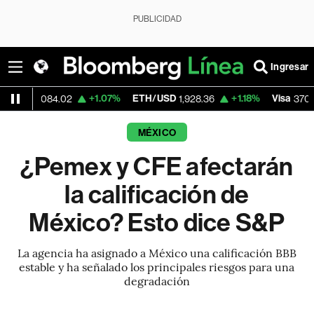
PUBLICIDAD
Ingresar
+1.07%
ETH/USD
+1.18%
Visa
+
5,084.02
1,928.36
370.47
MÉXICO
¿Pemex y CFE afectarán
la calificación de
México? Esto dice S&P
La agencia ha asignado a México una calificación BBB
estable y ha señalado los principales riesgos para una
degradación