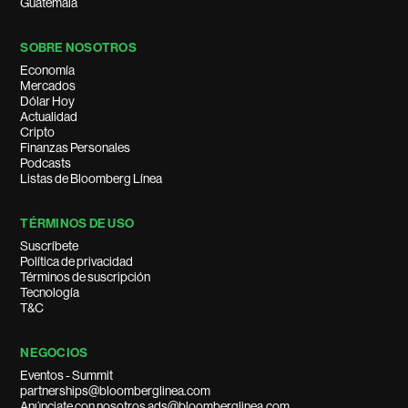
Guatemala
SOBRE NOSOTROS
Economía
Mercados
Dólar Hoy
Actualidad
Cripto
Finanzas Personales
Podcasts
Listas de Bloomberg Línea
TÉRMINOS DE USO
Suscríbete
Política de privacidad
Términos de suscripción
Tecnología
T&C
NEGOCIOS
Eventos - Summit
partnerships@bloomberglinea.com
Anúnciate con nosotros ads@bloomberglinea.com