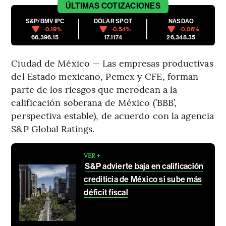
ÚLTIMAS
COTIZACIONES
S&P/BMV IPC
DÓLAR SPOT
NASDAQ
-0.19%
-0.54%
-0.06%
66,396.15
17.1174
26,348.35
Ciudad de México — Las empresas productivas
del Estado mexicano, Pemex y CFE, forman
parte de los riesgos que merodean a la
calificación soberana de México (’BBB’,
perspectiva estable), de acuerdo con la agencia
S&P Global Ratings.
VER +
S&P advierte baja en calificación
crediticia de México si sube más
déficit fiscal