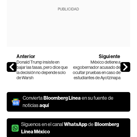
PUBLICIDAD
Anterior
Siguiente
Donald Trump insiste en
México detiene a
bajar las tasas, pero dice que
exgobernador acusado de
la decisión no depende solo
ocultar pruebas en caso de
de Warsh
estudiantes de Ayotzinapa
Convierta
Bloomberg Línea
en su fuente de
noticias
aquí
Síguenos en el canal
WhatsApp
de
Bloomberg
Línea México