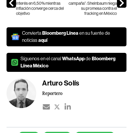
interés en 6,50% mientras
campaña”: Sheinbaum niega
inflación converge cerca del
su promesa contra el
objetivo
fracking en México
Convierta
Bloomberg Línea
en su fuente de
noticias
aquí
Síguenos en el canal
WhatsApp
de
Bloomberg
Línea México
Arturo Solís
Reportero