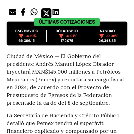
ÚLTIMAS
COTIZACIONES
S&P/BMV IPC
DÓLAR SPOT
NASDAQ
-0.19%
-0.01%
-0.06%
66,396.15
17.2075
26,348.35
Ciudad de México — El Gobierno del
presidente Andrés Manuel López Obrador
inyectará MXN$145.000 millones a Petróleos
Mexicanos (Pemex) y recortará su carga fiscal
en 2024, de acuerdo con el Proyecto de
Presupuesto de Egresos de la Federación
presentado la tarde del 8 de septiembre.
La Secretaría de Hacienda y Crédito Público
detalló que Pemex tendrá el superávit
financiero explicado y compensado por un