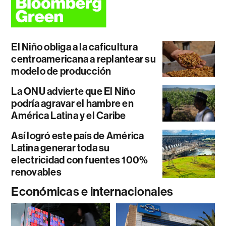
El Niño obliga a la caficultura
centroamericana a replantear su
modelo de producción
La ONU advierte que El Niño
podría agravar el hambre en
América Latina y el Caribe
Así logró este país de América
Latina generar toda su
electricidad con fuentes 100%
renovables
Económicas e internacionales