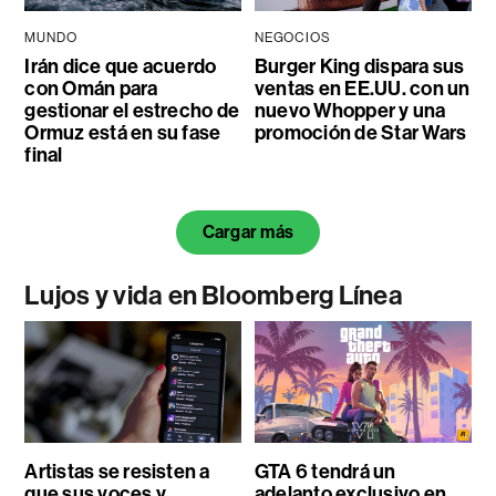
MUNDO
NEGOCIOS
Irán dice que acuerdo
Burger King dispara sus
con Omán para
ventas en EE.UU. con un
gestionar el estrecho de
nuevo Whopper y una
Ormuz está en su fase
promoción de Star Wars
final
Cargar más
Lujos y vida en Bloomberg Línea
Artistas se resisten a
GTA 6 tendrá un
que sus voces y
adelanto exclusivo en