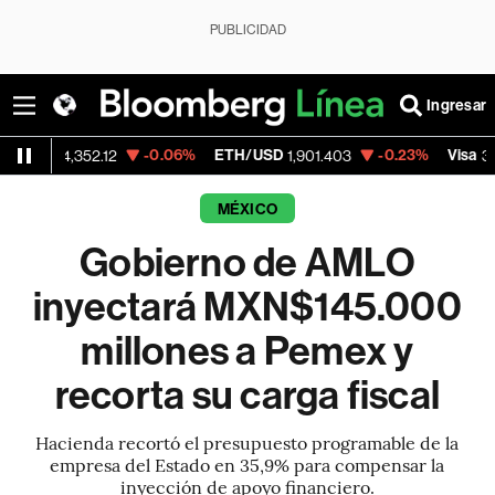
PUBLICIDAD
Ingresar
-0.06%
ETH/USD
-0.23%
Visa
+
,352.12
1,901.403
370.47
MÉXICO
Gobierno de AMLO
inyectará MXN$145.000
millones a Pemex y
recorta su carga fiscal
Hacienda recortó el presupuesto programable de la
empresa del Estado en 35,9% para compensar la
inyección de apoyo financiero.