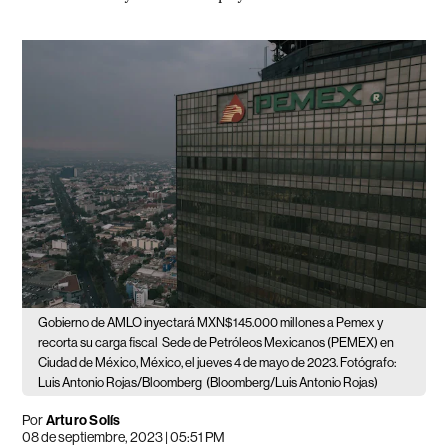
Gobierno de AMLO inyectará MXN$145.000 millones a Pemex y
recorta su carga fiscal
Sede de Petróleos Mexicanos (PEMEX) en
Ciudad de México, México, el jueves 4 de mayo de 2023. Fotógrafo:
Luis Antonio Rojas/Bloomberg
(Bloomberg/Luis Antonio Rojas)
Por
Arturo Solís
08 de septiembre, 2023 | 05:51 PM