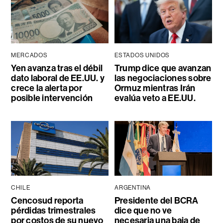
MERCADOS
ESTADOS UNIDOS
Yen avanza tras el débil
Trump dice que avanzan
dato laboral de EE.UU. y
las negociaciones sobre
crece la alerta por
Ormuz mientras Irán
posible intervención
evalúa veto a EE.UU.
CHILE
ARGENTINA
Cencosud reporta
Presidente del BCRA
pérdidas trimestrales
dice que no ve
por costos de su nuevo
necesaria una baja de