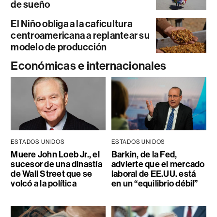
de sueño
El Niño obliga a la caficultura
centroamericana a replantear su
modelo de producción
Económicas e internacionales
ESTADOS UNIDOS
ESTADOS UNIDOS
Muere John Loeb Jr., el
Barkin, de la Fed,
sucesor de una dinastía
advierte que el mercado
de Wall Street que se
laboral de EE.UU. está
volcó a la política
en un “equilibrio débil”