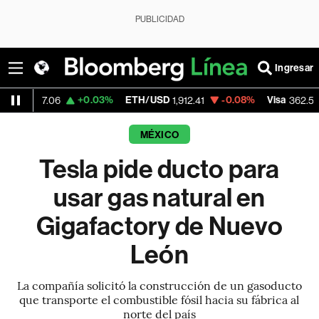
PUBLICIDAD
Ingresar
+0.03%
ETH/USD
-0.08%
Visa
-2.15%
M
1,912.41
362.50
MÉXICO
Tesla pide ducto para
usar gas natural en
Gigafactory de Nuevo
León
La compañía solicitó la construcción de un gasoducto
que transporte el combustible fósil hacia su fábrica al
norte del país