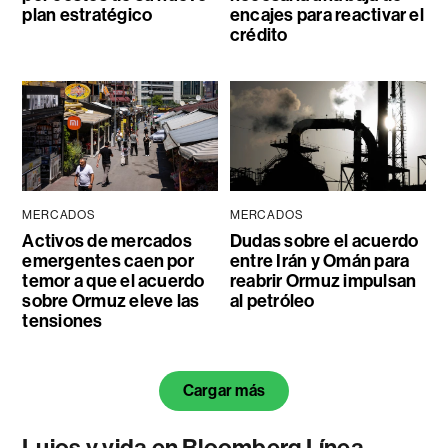
plan estratégico
encajes para reactivar el
crédito
MERCADOS
MERCADOS
Activos de mercados
Dudas sobre el acuerdo
emergentes caen por
entre Irán y Omán para
temor a que el acuerdo
reabrir Ormuz impulsan
sobre Ormuz eleve las
al petróleo
tensiones
Cargar más
Lujos y vida en Bloomberg Línea