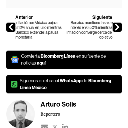
Anterior
Siguiente
Inflación en México baja a
Banxico mantiene tasa de
3,12% anual en julio mientras
interés en 6,50% mientras
Banxico extiende la pausa
inflación converge cerca del
monetaria
objetivo
Convierta
Bloomberg Línea
en su fuente de
noticias
aquí
Síguenos en el canal
WhatsApp
de
Bloomberg
Línea México
Arturo Solís
Reportero