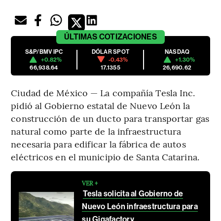
ÚLTIMAS
COTIZACIONES
S&P/BMV IPC
DÓLAR SPOT
NASDAQ
+0.82%
-0.43%
+1.30%
66,938.64
17.1355
26,690.62
Ciudad de México — La compañía Tesla Inc.
pidió al Gobierno estatal de Nuevo León la
construcción de un ducto para transportar gas
natural como parte de la infraestructura
necesaria para edificar la fábrica de autos
eléctricos en el municipio de Santa Catarina.
VER +
Tesla solicita al Gobierno de
Nuevo León infraestructura para
su Gigafactory