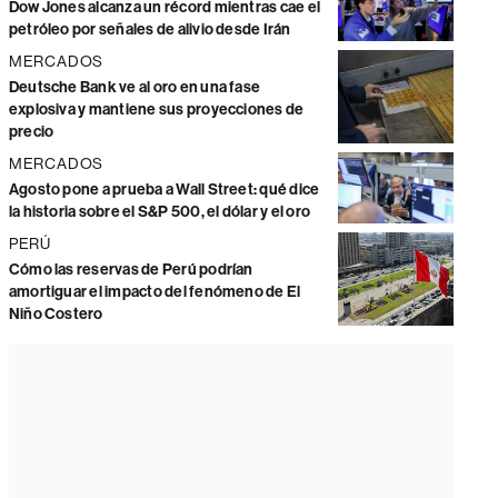
Dow Jones alcanza un récord mientras cae el
petróleo por señales de alivio desde Irán
MERCADOS
Deutsche Bank ve al oro en una fase
explosiva y mantiene sus proyecciones de
precio
MERCADOS
Agosto pone a prueba a Wall Street: qué dice
la historia sobre el S&P 500, el dólar y el oro
PERÚ
Cómo las reservas de Perú podrían
amortiguar el impacto del fenómeno de El
Niño Costero