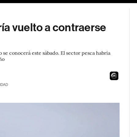
ía vuelto a contraerse
o se conocerá este sábado. El sector pesca habría
iño
23
IDAD