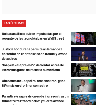
LAS ÚLTIMAS
Bolsas asiáticas suben impulsadas por el
repunte de las tecnológicas en Wall Street
Justicia hondureña permite a Hernández
enfrentar en libertad caso de fraude y lavado
de activos
Snap eleva la previsión de ventas antes de
lanzar sus gafas de realidad aumentada
Utilidades de Ecopetrol reaccionaron: ganó
81% más en el primer semestre
Palantir eleva previsiones de ingresos tras un
trimestre “extraordinario” y fuerte avance