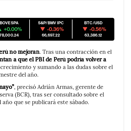
IBOVESPA
S&P/BMV IPC
BTC/USD
+0.00%
-0.36%
-0.56%
178,000.24
66,697.22
63,386.12
erú no mejoran
. Tras una contracción en el
ntan a que el PBI de Perú podría volver a
o crecimiento y sumando a las dudas sobre el
imestre del año.
 mayo”
, precisó Adrián Armas, gerente de
erva (BCR), tras ser consultado sobre el
l año que se publicará este sábado.