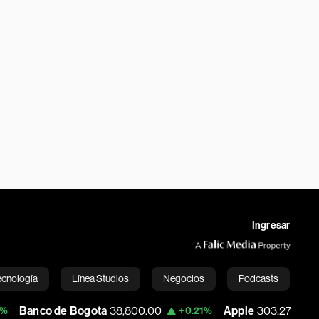
Ingresar
ecnología
Línea Studios
Negocios
Podcasts
e Bogota
38,800.00
Apple
303.27
USD 
+0.21%
-1.74%
English