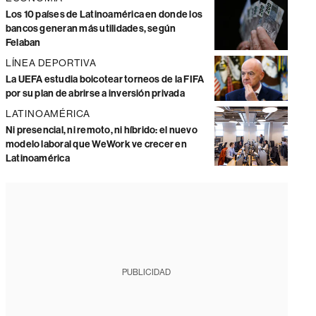
Los 10 países de Latinoamérica en donde los
bancos generan más utilidades, según
Felaban
LÍNEA DEPORTIVA
La UEFA estudia boicotear torneos de la FIFA
por su plan de abrirse a inversión privada
LATINOAMÉRICA
Ni presencial, ni remoto, ni híbrido: el nuevo
modelo laboral que WeWork ve crecer en
Latinoamérica
PUBLICIDAD