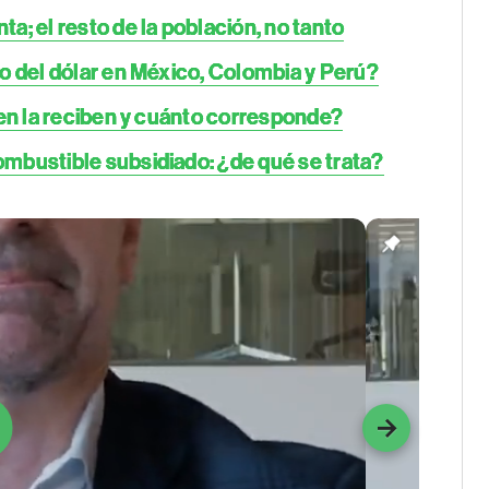
; el resto de la población, no tanto
o del dólar en México, Colombia y Perú?
ben la reciben y cuánto corresponde?
mbustible subsidiado: ¿de qué se trata?