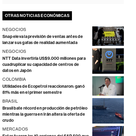
OTRAS NOTICIAS ECONÓMICAS
NEGOCIOS
Snap eleva la previsión de ventas antes de
lanzar sus gafas de realidad aumentada
NEGOCIOS
NTT Data invertiría US$9.000 millones para
cuadruplicar su capacidad de centros de
datos en Japón
COLOMBIA
Utilidades de Ecopetrol reaccionaron: ganó
81% más en el primer semestre
BRASIL
Brasil bate récord en producción de petróleo
mientras la guerra en Irán altera la oferta de
crudo
MERCADOS