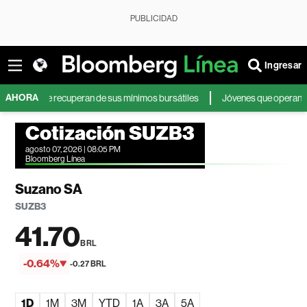
PUBLICIDAD
Ingresar
AHORA
y se recuperan de sus mínimos bursátiles
Jóvenes que operan en bolsa a 
Cotización SUZB3
agosto 07, 2026 | 08:05 PM
Bloomberg Línea
Suzano SA
SUZB3
41.70
BRL
-0.64%
-0.27 BRL
1D
1M
3M
YTD
1A
3A
5A