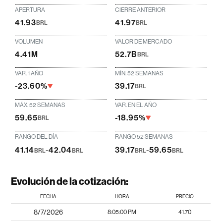
APERTURA
CIERRE ANTERIOR
41.93
41.97
BRL
BRL
VOLUMEN
VALOR DE MERCADO
4.41M
52.7B
BRL
VAR. 1 AÑO
MÍN. 52 SEMANAS
-23.60%
39.17
BRL
MÁX. 52 SEMANAS
VAR. EN EL AÑO
59.65
-18.95%
BRL
RANGO DEL DÍA
RANGO 52 SEMANAS
41.14
-
42.04
39.17
-
59.65
BRL
BRL
BRL
BRL
Evolución de la cotización:
FECHA
HORA
PRECIO
8/7/2026
8:05:00 PM
41.70