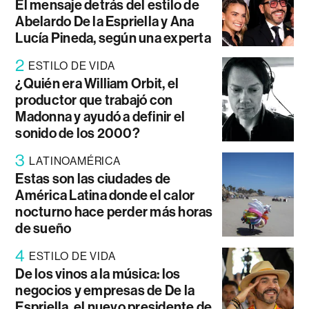
El mensaje detrás del estilo de
Abelardo De la Espriella y Ana
Lucía Pineda, según una experta
2
ESTILO DE VIDA
¿Quién era William Orbit, el
productor que trabajó con
Madonna y ayudó a definir el
sonido de los 2000?
3
LATINOAMÉRICA
Estas son las ciudades de
América Latina donde el calor
nocturno hace perder más horas
de sueño
4
ESTILO DE VIDA
De los vinos a la música: los
negocios y empresas de De la
Espriella, el nuevo presidente de