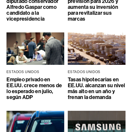
diputado conservador
previsión para 2026 y
Alfredo Gaspar como
aumenta su inversión
candidato a la
para revitalizar sus
vicepresidencia
marcas
ESTADOS UNIDOS
ESTADOS UNIDOS
Empleo privado en
Tasas hipotecarias en
EE.UU. crece menos de
EE.UU. alcanzan su nivel
lo esperado en julio,
más alto en un año y
según ADP
frenan la demanda