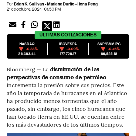
Por
Brian K. Sullivan - Mariana Durão - Ilena Peng
21 de octubre, 2024 | 01:50 PM
ÚLTIMAS
COTIZACIONES
NASDAQ
IBOVESPA
S&P/BMV IPC
-0.83%
-0.09%
-0.46%
26,363.44
177,726.17
66,525.18
Bloomberg — La
disminución de las
perspectivas de consumo de petróleo
incrementa la presión sobre sus precios. Este
año la temporada de huracanes en el Atlántico
ha producido menos tormentas que el año
pasado, sin embargo, los cinco huracanes que
han tocado tierra en EE.UU. se cuentan entre
los más devastadores de los últimos tiempos.