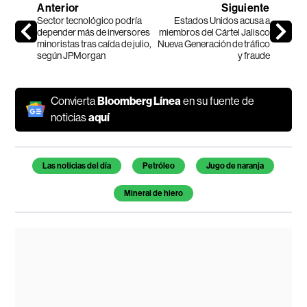
Anterior
Siguiente
Sector tecnológico podría
Estados Unidos acusa a
depender más de inversores
miembros del Cártel Jalisco
minoristas tras caída de julio,
Nueva Generación de tráfico
según JPMorgan
y fraude
Convierta
Bloomberg Línea
en su fuente de
noticias
aquí
Temas de este artículo
Las noticias del día
Petróleo
Jugo de naranja
Mineral de hiero