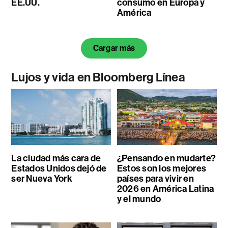
EE.UU.
consumo en Europa y
América
Cargar más
Lujos y vida en Bloomberg Línea
La ciudad más cara de
¿Pensando en mudarte?
Estados Unidos dejó de
Estos son los mejores
ser Nueva York
países para vivir en
2026 en América Latina
y el mundo