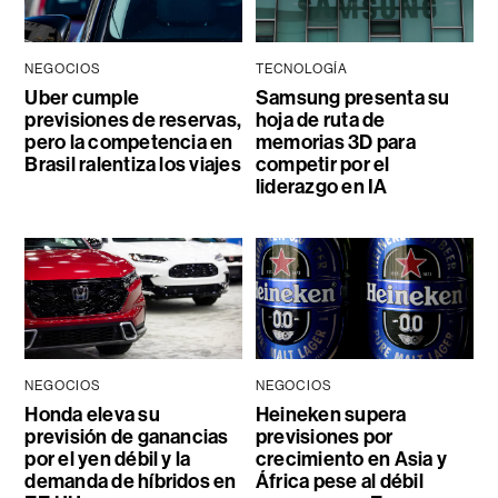
NEGOCIOS
TECNOLOGÍA
Uber cumple
Samsung presenta su
previsiones de reservas,
hoja de ruta de
pero la competencia en
memorias 3D para
Brasil ralentiza los viajes
competir por el
liderazgo en IA
NEGOCIOS
NEGOCIOS
Honda eleva su
Heineken supera
previsión de ganancias
previsiones por
por el yen débil y la
crecimiento en Asia y
demanda de híbridos en
África pese al débil