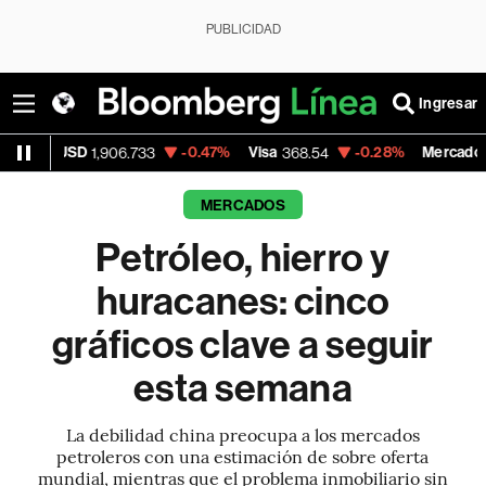
PUBLICIDAD
Ingresar
-0.47%
Visa
-0.28%
MercadoLibre
,906.733
368.54
1,924.95
MERCADOS
Petróleo, hierro y
huracanes: cinco
gráficos clave a seguir
esta semana
La debilidad china preocupa a los mercados
petroleros con una estimación de sobre oferta
mundial, mientras que el problema inmobiliario sin