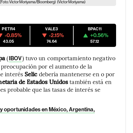
s (Foto: Victor Moriyama/Bloomberg)
(Victor Moriyama)
PETR4
VALE3
BPAC11
-0.85%
-2.15%
+0.56%
43.05
74.64
57.12
pa
(
) tuvo un comportamiento negativo
IBOV
a preocupación por el aumento de la
de interés
Selic
debería mantenerse en o por
netaria de Estados Unidos
también está en
 es probable que las tasas de interés se
 y oportunidades en México, Argentina,