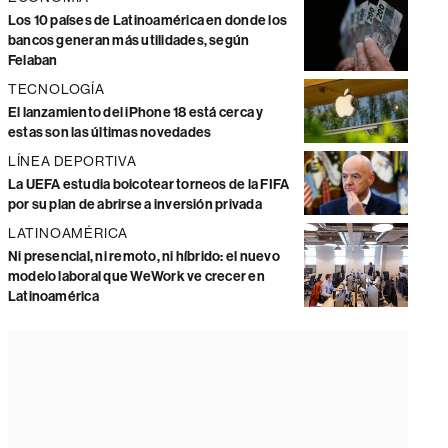
Los 10 países de Latinoamérica en donde los
bancos generan más utilidades, según
Felaban
TECNOLOGÍA
El lanzamiento del iPhone 18 está cerca y
estas son las últimas novedades
LÍNEA DEPORTIVA
La UEFA estudia boicotear torneos de la FIFA
por su plan de abrirse a inversión privada
LATINOAMÉRICA
Ni presencial, ni remoto, ni híbrido: el nuevo
modelo laboral que WeWork ve crecer en
Latinoamérica