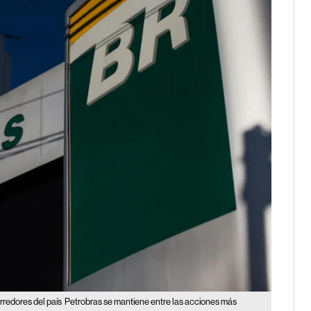
redores del país
Petrobras se mantiene entre las acciones más