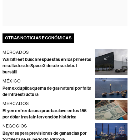
OTRAS NOTICIAS ECONÓMICAS
MERCADOS
Wall Street busca respuestas en los primeros
resultados de SpaceX desde su debut
bursátil
MÉXICO
Pemex duplica quema de gas natural por falta
de infraestructura
MERCADOS
El yen enfrenta una prueba clave en los 155
por dólar tras la intervención histórica
NEGOCIOS
Bayer supera previsiones de ganancias por
fortaleza de su negocio agrícola