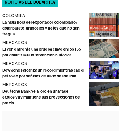
NOTICIAS DEL DÓLAR HOY
COLOMBIA
La mala hora del exportador colombiano:
dólar barato, aranceles y fletes que no dan
tregua
MERCADOS
El yen enfrenta una prueba clave en los 155
por dólar tras la intervención histórica
MERCADOS
Dow Jones alcanza un récord mientras cae el
petróleo por señales de alivio desde Irán
MERCADOS
Deutsche Bank ve al oro en una fase
explosiva y mantiene sus proyecciones de
precio