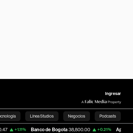
Ingresar
ecnología
Línea Studios
Negocios
Podcasts
Banco de Bogota
38,800.00
Apple
303.27
.11%
+0.21%
English