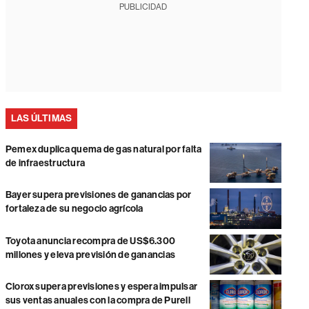
PUBLICIDAD
LAS ÚLTIMAS
Pemex duplica quema de gas natural por falta
de infraestructura
Bayer supera previsiones de ganancias por
fortaleza de su negocio agrícola
Toyota anuncia recompra de US$6.300
millones y eleva previsión de ganancias
Clorox supera previsiones y espera impulsar
sus ventas anuales con la compra de Purell