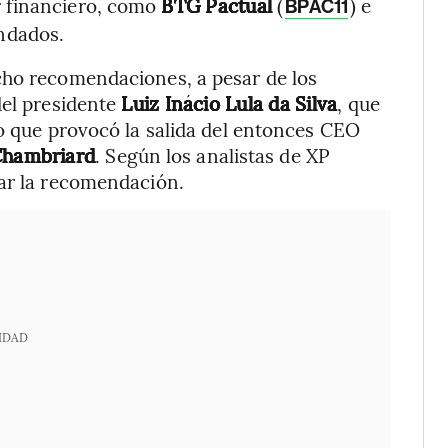
or financiero, como
BTG Pactual
(
) e
BPAC11
ndados.
cho recomendaciones, a pesar de los
del presidente
Luiz Inácio Lula da Silva
, que
lo que provocó la salida del entonces CEO
hambriard
. Según los analistas de XP
car la recomendación.
IDAD