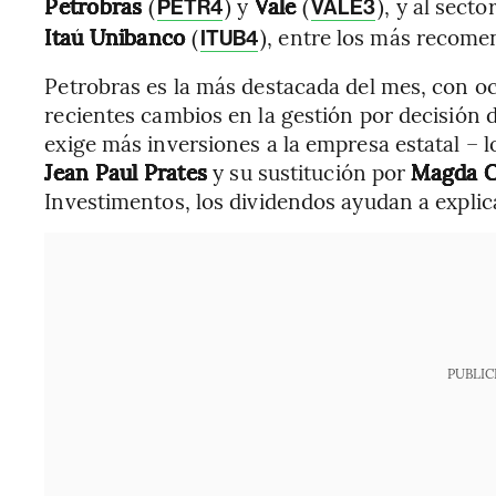
Petrobras
(
) y
Vale
(
), y al sect
PETR4
VALE3
Itaú Unibanco
(
), entre los más recome
ITUB4
Petrobras es la más destacada del mes, con o
recientes cambios en la gestión por decisión 
exige más inversiones a la empresa estatal – 
Jean Paul Prates
y su sustitución por
Magda C
Investimentos, los dividendos ayudan a expli
PUBLIC