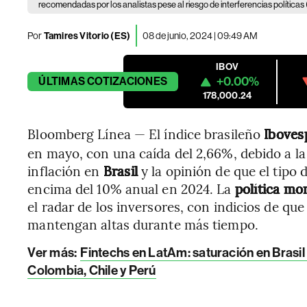
recomendadas por los analistas pese al riesgo de interferencias política
Por
Tamires Vitorio (ES)
08 de junio, 2024 | 09:49 AM
IBOV
+0.00%
ÚLTIMAS
COTIZACIONES
178,000.24
Bloomberg Línea — El índice brasileño
Iboves
en mayo, con una caída del 2,66%, debido a l
inflación en
Brasil
y la opinión de que el tipo 
encima del 10% anual en 2024. La
política mo
el radar de los inversores, con indicios de que
mantengan altas durante más tiempo.
Ver más
:
Fintechs en LatAm: saturación en Brasil
Colombia, Chile y Perú