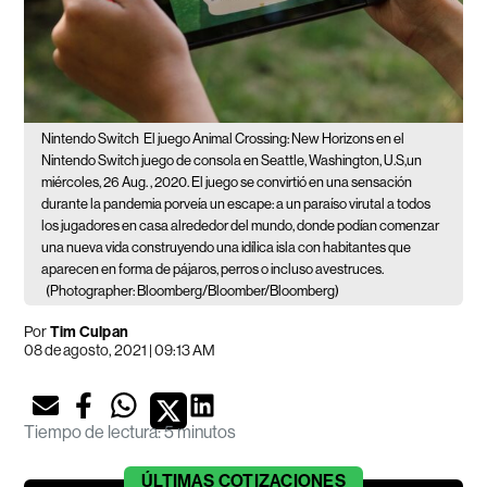
Nintendo Switch
El juego Animal Crossing: New Horizons en el
Nintendo Switch juego de consola en Seattle, Washington, U.S,un
miércoles, 26 Aug. , 2020. El juego se convirtió en una sensación
durante la pandemia porveía un escape: a un paraíso virutal a todos
los jugadores en casa alrededor del mundo, donde podían comenzar
una nueva vida construyendo una idílica isla con habitantes que
aparecen en forma de pájaros, perros o incluso avestruces.
(Photographer: Bloomberg/Bloomber/Bloomberg)
Por
Tim Culpan
08 de agosto, 2021 | 09:13 AM
Tiempo de lectura
:
5 minutos
ÚLTIMAS
COTIZACIONES