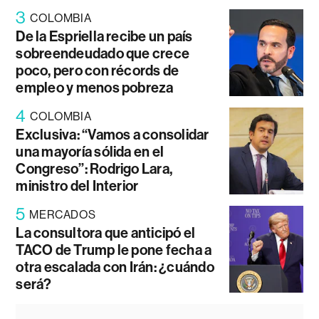
3
COLOMBIA
De la Espriella recibe un país
sobreendeudado que crece
poco, pero con récords de
empleo y menos pobreza
4
COLOMBIA
Exclusiva: “Vamos a consolidar
una mayoría sólida en el
Congreso”: Rodrigo Lara,
ministro del Interior
5
MERCADOS
La consultora que anticipó el
TACO de Trump le pone fecha a
otra escalada con Irán: ¿cuándo
será?