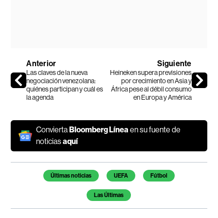
Anterior
Siguiente
Las claves de la nueva
Heineken supera previsiones
negociación venezolana:
por crecimiento en Asia y
quiénes participan y cuál es
África pese al débil consumo
la agenda
en Europa y América
Convierta
Bloomberg Línea
en su fuente de
noticias
aquí
Temas de este artículo
Últimas noticias
UEFA
Fútbol
Las Últimas