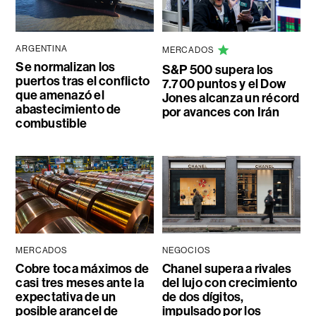
ARGENTINA
MERCADOS
Se normalizan los
S&P 500 supera los
puertos tras el conflicto
7.700 puntos y el Dow
que amenazó el
Jones alcanza un récord
abastecimiento de
por avances con Irán
combustible
MERCADOS
NEGOCIOS
Cobre toca máximos de
Chanel supera a rivales
casi tres meses ante la
del lujo con crecimiento
expectativa de un
de dos dígitos,
posible arancel de
impulsado por los