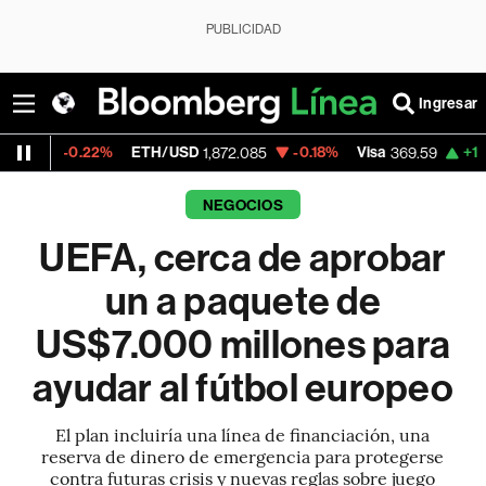
PUBLICIDAD
Ingresar
%
ETH/USD
-0.18%
Visa
+1.07%
Mercado
1,872.085
369.59
NEGOCIOS
UEFA, cerca de aprobar
un a paquete de
US$7.000 millones para
ayudar al fútbol europeo
El plan incluiría una línea de financiación, una
reserva de dinero de emergencia para protegerse
contra futuras crisis y nuevas reglas sobre juego