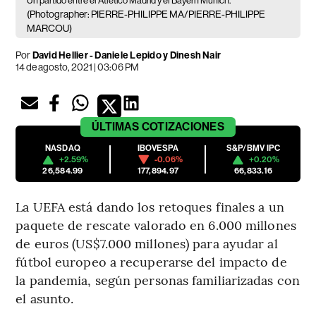
Un partido entre el Atlético Madrid y el Bayern Munich.
(Photographer: PIERRE-PHILIPPE MA/PIERRE-PHILIPPE
MARCOU)
Por
David Hellier - Daniele Lepido y Dinesh Nair
14 de agosto, 2021 | 03:06 PM
ÚLTIMAS
COTIZACIONES
NASDAQ
IBOVESPA
S&P/BMV IPC
+2.59%
-0.06%
+0.20%
26,584.99
177,894.97
66,833.16
La UEFA está dando los retoques finales a un
paquete de rescate valorado en 6.000 millones
de euros (US$7.000 millones) para ayudar al
fútbol europeo a recuperarse del impacto de
la pandemia, según personas familiarizadas con
el asunto.