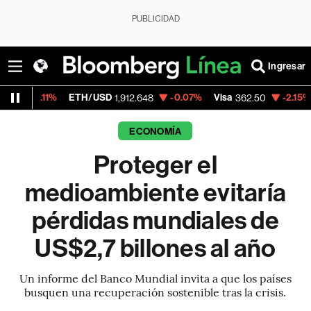
PUBLICIDAD
Ingresar
ETH/USD
-0.07%
Visa
-2.15%
MercadoLi
1,912.648
362.50
ECONOMÍA
Proteger el
medioambiente evitaría
pérdidas mundiales de
US$2,7 billones al año
Un informe del Banco Mundial invita a que los países
busquen una recuperación sostenible tras la crisis.