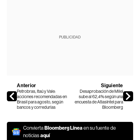
PUBLICIDAD
Anterior
Siguiente
Petrobras, Itaú y Vale:
Desaprobación de Milei
acciones recomendadas en
sube al 62,4% según una
Brasil para agosto, según
encuesta de AtlasIntel para
bancos y corredurías
Bloomberg
Convierta
Bloomberg Línea
en su fuente de
noticias
aquí