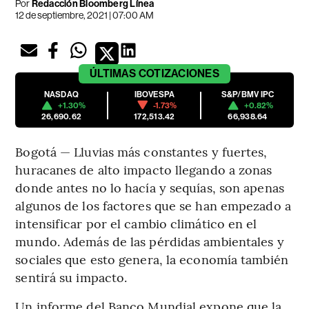
Por
Redacción Bloomberg Línea
12 de septiembre, 2021 | 07:00 AM
ÚLTIMAS
COTIZACIONES
NASDAQ
IBOVESPA
S&P/BMV IPC
+1.30%
-1.73%
+0.82%
26,690.62
172,513.42
66,938.64
Bogotá — Lluvias más constantes y fuertes,
huracanes de alto impacto llegando a zonas
donde antes no lo hacía y sequías, son apenas
algunos de los factores que se han empezado a
intensificar por el cambio climático en el
mundo. Además de las pérdidas ambientales y
sociales que esto genera, la economía también
sentirá su impacto.
Un informe del Banco Mundial expone que la