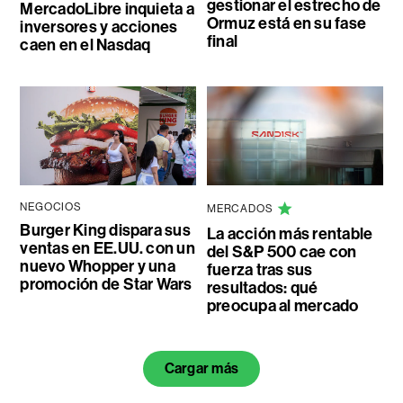
gestionar el estrecho de
MercadoLibre inquieta a
Ormuz está en su fase
inversores y acciones
final
caen en el Nasdaq
NEGOCIOS
MERCADOS
Burger King dispara sus
La acción más rentable
ventas en EE.UU. con un
del S&P 500 cae con
nuevo Whopper y una
fuerza tras sus
promoción de Star Wars
resultados: qué
preocupa al mercado
Cargar más