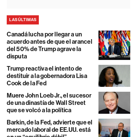
LAS ÚLTIMAS
Canadá lucha por llegar a un
acuerdo antes de que el arancel
del 50% de Trump agrave la
disputa
Trump reactiva el intento de
destituir a la gobernadora Lisa
Cook de la Fed
Muere John Loeb Jr., el sucesor
de una dinastía de Wall Street
que se volcó a la política
Barkin, de la Fed, advierte que el
mercado laboral de EE.UU. está
en un “equilibrio débil”