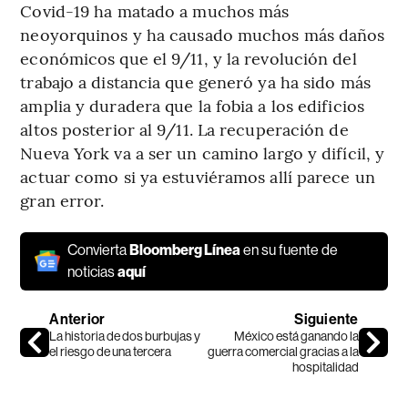
Covid-19 ha matado a muchos más
neoyorquinos y ha causado muchos más daños
económicos que el 9/11, y la revolución del
trabajo a distancia que generó ya ha sido más
amplia y duradera que la fobia a los edificios
altos posterior al 9/11. La recuperación de
Nueva York va a ser un camino largo y difícil, y
actuar como si ya estuviéramos allí parece un
gran error.
Convierta
Bloomberg Línea
en su fuente de
noticias
aquí
Anterior
Siguiente
La historia de dos burbujas y
México está ganando la
el riesgo de una tercera
guerra comercial gracias a la
hospitalidad