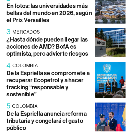
En fotos: las universidades más
bellas del mundo en 2026, según
el Prix Versailles
3
MERCADOS
¿Hasta dónde pueden llegar las
acciones de AMD? BofA es
optimista, pero advierte riesgos
4
COLOMBIA
De la Espriella se compromete a
recuperar Ecopetrol y a hacer
fracking “responsable y
sostenible”
5
COLOMBIA
De la Espriella anuncia reforma
tributaria y congelará el gasto
público