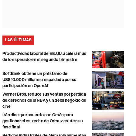
LAS ÚLTIMAS
Productividad laboral de EE.UU. acelera más
de lo esperado en el segundo trimestre
SoftBank obtiene un préstamo de
US$10.000 millones respaldado por su
participación en OpenAI
Warner Bros. reduce sus ventas por pérdida
de derechos de la NBA y un débil negocio de
cine
Irán dice que acuerdo con Omán para
gestionar el estrecho de Ormuz está en su
fase final
Pedidos industriales de Alemania aumentan