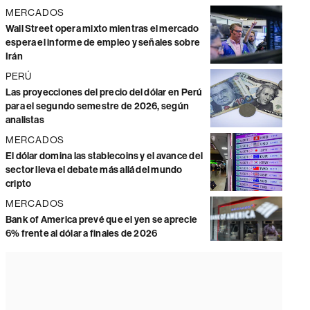
MERCADOS
Wall Street opera mixto mientras el mercado
espera el informe de empleo y señales sobre
Irán
PERÚ
Las proyecciones del precio del dólar en Perú
para el segundo semestre de 2026, según
analistas
MERCADOS
El dólar domina las stablecoins y el avance del
sector lleva el debate más allá del mundo
cripto
MERCADOS
Bank of America prevé que el yen se aprecie
6% frente al dólar a finales de 2026