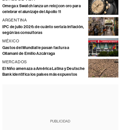
Omega x Swatch lanza un reloj con oro para
celebrar el alunizaje del Apollo 11
ARGENTINA
IPC de julio 2026: de cuánto sería la inflación,
según las consultoras
MÉXICO
Gastos del Mundial le pasan factura a
Ollamani de Emilio Azcárraga
MERCADOS
El Niño amenaza a América Latina y Deutsche
Bank identifica los países más expuestos
PUBLICIDAD