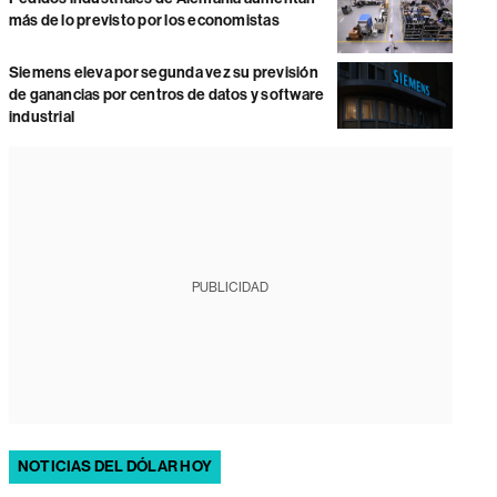
más de lo previsto por los economistas
Siemens eleva por segunda vez su previsión
de ganancias por centros de datos y software
industrial
PUBLICIDAD
NOTICIAS DEL DÓLAR HOY