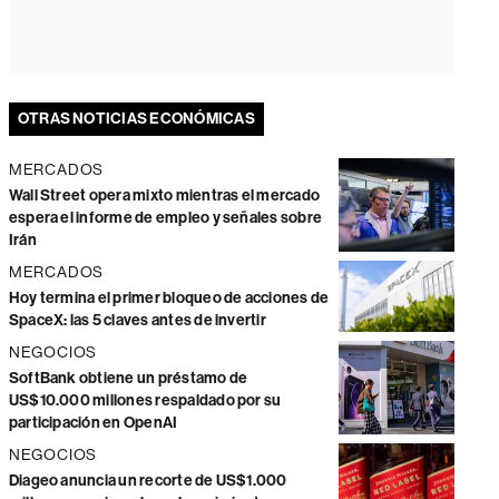
OTRAS NOTICIAS ECONÓMICAS
MERCADOS
Wall Street opera mixto mientras el mercado
espera el informe de empleo y señales sobre
Irán
MERCADOS
Hoy termina el primer bloqueo de acciones de
SpaceX: las 5 claves antes de invertir
NEGOCIOS
SoftBank obtiene un préstamo de
US$10.000 millones respaldado por su
participación en OpenAI
NEGOCIOS
Diageo anuncia un recorte de US$1.000