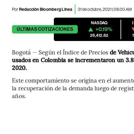
Por
Redacción Bloomberg Línea
31 de octubre, 2021 | 08:00 AM
NASDAQ
+0.19%
ÚLTIMAS
COTIZACIONES
26,412.62
Bogotá — Según el Índice de Precios
de Vehícu
usados en Colombia se incrementaron un 3.8
2020.
Este comportamiento se origina en el aumento
la recuperación de la demanda luego de regist
años.