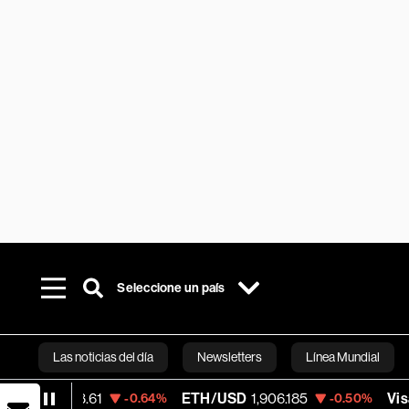
Seleccione un país
Las noticias del día
Newsletters
Línea Mundial
ETH/USD
1,906.185
Visa
365.52
-0.64%
-0.50%
-0.82%
Bloomberg 