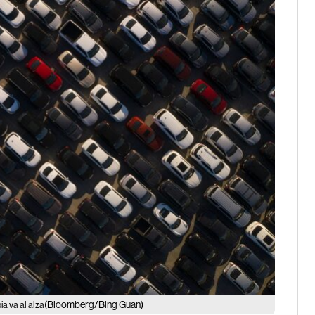
(Bloomberg/Bing Guan)
a va al alza