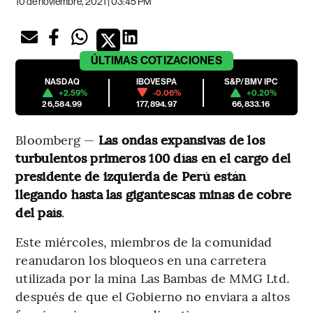
10 de noviembre, 2021 | 03:45 PM
ÚLTIMAS
COTIZACIONES
NASDAQ
IBOVESPA
S&P/BMV IPC
+2.59%
-0.06%
+0.20%
26,584.99
177,894.97
66,833.16
Bloomberg —
Las ondas expansivas de los
turbulentos primeros 100 días en el cargo del
presidente de izquierda de Perú están
llegando hasta las gigantescas minas de cobre
del país
.
Este miércoles, miembros de la comunidad
reanudaron los bloqueos en una carretera
utilizada por la mina Las Bambas de MMG Ltd.
después de que el Gobierno no enviara a altos