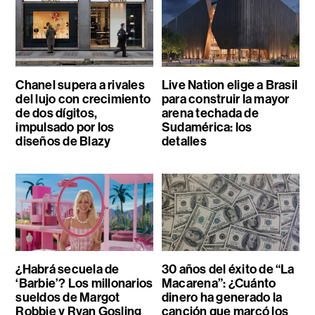
Chanel supera a rivales
Live Nation elige a Brasil
del lujo con crecimiento
para construir la mayor
de dos dígitos,
arena techada de
impulsado por los
Sudamérica: los
diseños de Blazy
detalles
¿Habrá secuela de
30 años del éxito de “La
‘Barbie’? Los millonarios
Macarena”: ¿Cuánto
sueldos de Margot
dinero ha generado la
Robbie y Ryan Gosling
canción que marcó los