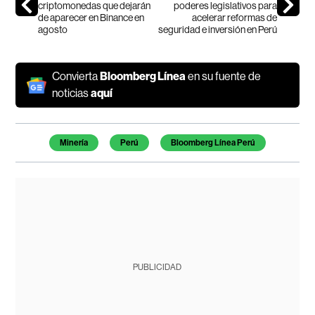
criptomonedas que dejarán
poderes legislativos para
de aparecer en Binance en
acelerar reformas de
agosto
seguridad e inversión en Perú
Convierta
Bloomberg Línea
en su fuente de
noticias
aquí
Temas de este artículo
Minería
Perú
Bloomberg Línea Perú
PUBLICIDAD