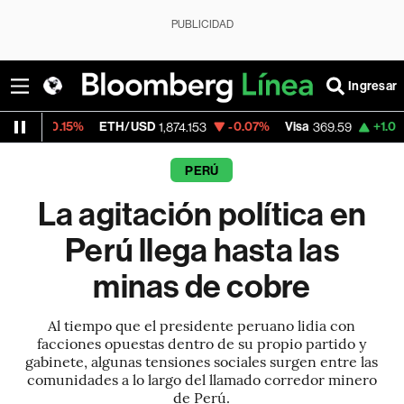
PUBLICIDAD
Ingresar
%
ETH/USD
-0.07%
Visa
+1.07%
MercadoL
1,874.153
369.59
PERÚ
La agitación política en
Perú llega hasta las
minas de cobre
Al tiempo que el presidente peruano lidia con
facciones opuestas dentro de su propio partido y
gabinete, algunas tensiones sociales surgen entre las
comunidades a lo largo del llamado corredor minero
de Perú.