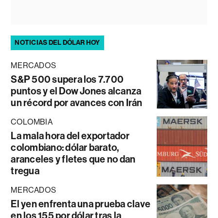
NOTICIAS DEL DÓLAR HOY
MERCADOS
S&P 500 supera los 7.700
puntos y el Dow Jones alcanza
un récord por avances con Irán
COLOMBIA
La mala hora del exportador
colombiano: dólar barato,
aranceles y fletes que no dan
tregua
MERCADOS
El yen enfrenta una prueba clave
en los 155 por dólar tras la