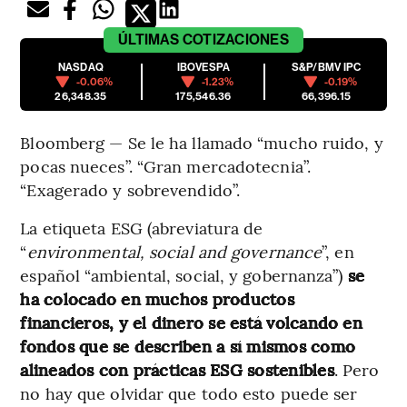
ÚLTIMAS
COTIZACIONES
NASDAQ
IBOVESPA
S&P/BMV IPC
-0.06%
-1.23%
-0.19%
26,348.35
175,546.36
66,396.15
Bloomberg — Se le ha llamado “mucho ruido, y
pocas nueces”. “Gran mercadotecnia”.
“Exagerado y sobrevendido”.
La etiqueta ESG (abreviatura de
“
environmental, social and governance
”, en
español “ambiental, social, y gobernanza”)
se
ha colocado en muchos productos
financieros, y el dinero se está volcando en
fondos que se describen a sí mismos como
alineados con prácticas ESG sostenibles
. Pero
no hay que olvidar que todo esto puede ser