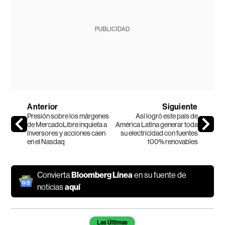
PUBLICIDAD
Anterior
Siguiente
Presión sobre los márgenes
Así logró este país de
de MercadoLibre inquieta a
América Latina generar toda
inversores y acciones caen
su electricidad con fuentes
en el Nasdaq
100% renovables
Convierta
Bloomberg Línea
en su fuente de
noticias
aquí
Temas de este artículo
Las Últimas