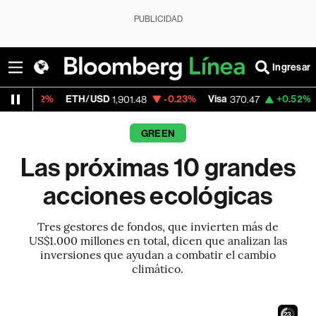
PUBLICIDAD
Ingresar
ETH/USD
-0.23%
Visa
+0.52%
MercadoLibre
1,901.48
370.47
GREEN
Las próximas 10 grandes
acciones ecológicas
Tres gestores de fondos, que invierten más de
US$1.000 millones en total, dicen que analizan las
inversiones que ayudan a combatir el cambio
climático.
21