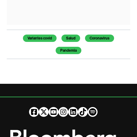
Temas de este artículo
Variantes covid
Salud
Coronavirus
Pandemia