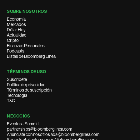
SOBRE NOSOTROS
Economía
Mercados
Dólar Hoy
Actualidad
Cripto
Finanzas Personales
Podcasts
Listas de Bloomberg Línea
TÉRMINOS DE USO
Suscríbete
Política de privacidad
Términos de suscripción
Tecnología
T&C
NEGOCIOS
Eventos - Summit
partnerships@bloomberglinea.com
Anúnciate con nosotros ads@bloomberglinea.com
Soporte al cliente: support@bloomberglinea.com