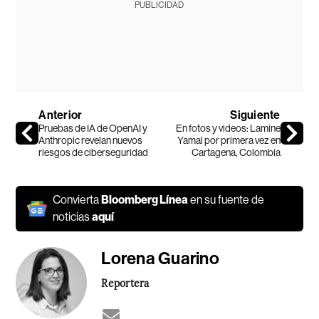
PUBLICIDAD
Anterior
Siguiente
Pruebas de IA de OpenAI y
En fotos y videos: Lamine
Anthropic revelan nuevos
Yamal por primera vez en
riesgos de ciberseguridad
Cartagena, Colombia
Convierta
Bloomberg Línea
en su fuente de
noticias
aquí
Lorena Guarino
Reportera