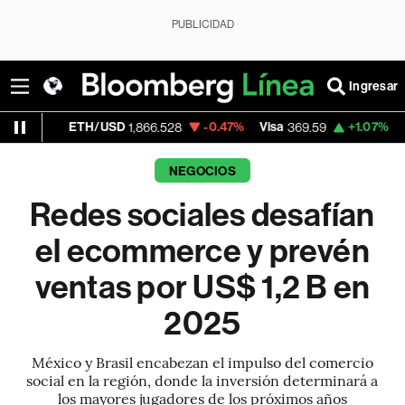
PUBLICIDAD
Ingresar
TH/USD
-0.47%
Visa
+1.07%
MercadoLibr
1,866.528
369.59
NEGOCIOS
Redes sociales desafían
el ecommerce y prevén
ventas por US$ 1,2 B en
2025
México y Brasil encabezan el impulso del comercio
social en la región, donde la inversión determinará a
los mayores jugadores de los próximos años