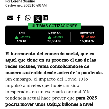
Por
Lorena Guarino
09 de enero, 2022 | 07:18 AM
ÚLTIMAS
COTIZACIONES
ACN
NASDAQ
IBOVESPA
+2.82%
+2.59%
-0.06%
170.43
26,584.99
177,894.97
El incremento del comercio social, que es
aquel que tiene en su proceso el uso de las
redes sociales, venía consolidándose de
manera sostenida desde antes de la pandemia.
Sin embargo, el impacto del Covid-19 lo
impulsó a niveles que hubieran sido
inesperados en un escenario normal. Y la
tendencia actual hace prever que
para 2025
podría mover unos US$1,2 billones a nivel