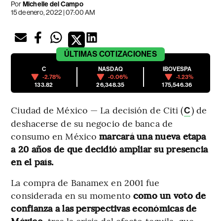
Por
Michelle del Campo
15 de enero, 2022 | 07:00 AM
ÚLTIMAS
COTIZACIONES
C
NASDAQ
IBOVESPA
-2.78%
-0.06%
-1.23%
133.82
26,348.35
175,546.36
Ciudad de México — La decisión de Citi (
) de
C
deshacerse de su negocio de banca de
consumo en México
marcará una nueva etapa
a 20 años de que decidió ampliar su presencia
en el país.
La compra de Banamex en 2001 fue
considerada en su momento
como un voto de
confianza a las perspectivas económicas de
México
, tras la crisis del efecto tequila. que