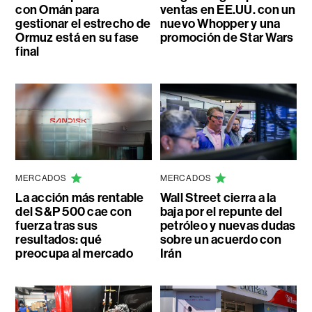
con Omán para
ventas en EE.UU. con un
gestionar el estrecho de
nuevo Whopper y una
Ormuz está en su fase
promoción de Star Wars
final
MERCADOS
MERCADOS
La acción más rentable
Wall Street cierra a la
del S&P 500 cae con
baja por el repunte del
fuerza tras sus
petróleo y nuevas dudas
resultados: qué
sobre un acuerdo con
preocupa al mercado
Irán