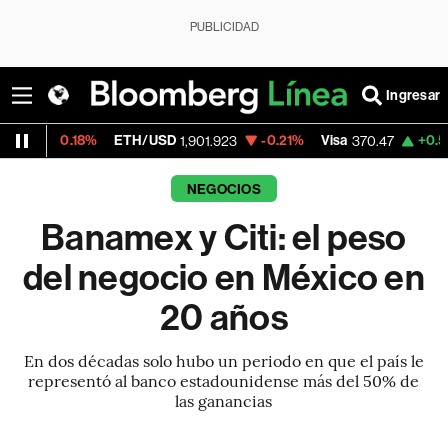
PUBLICIDAD
Ingresar
ETH/USD
-0.21%
Visa
+0.52%
MercadoLi
1,901.923
370.47
NEGOCIOS
Banamex y Citi: el peso
del negocio en México en
20 años
En dos décadas solo hubo un periodo en que el país le
representó al banco estadounidense más del 50% de
las ganancias