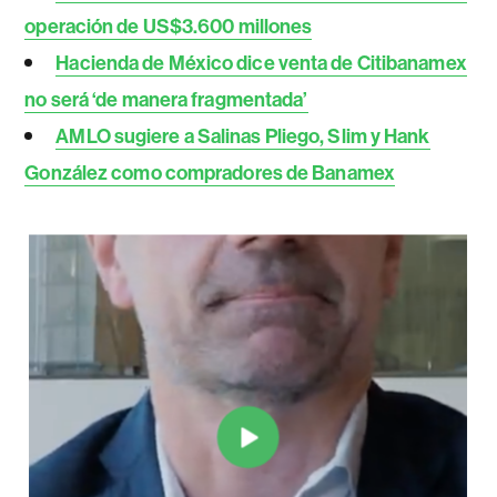
operación de US$3.600 millones
Hacienda de México dice venta de Citibanamex
no será ‘de manera fragmentada’
AMLO sugiere a Salinas Pliego, Slim y Hank
González como compradores de Banamex