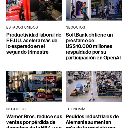
ESTADOS UNIDOS
NEGOCIOS
Productividad laboral de
SoftBank obtiene un
EE.UU. acelera más de
préstamo de
lo esperado en el
US$10.000 millones
segundo trimestre
respaldado por su
participación en OpenAI
NEGOCIOS
ECONOMÍA
Warner Bros. reduce sus
Pedidos industriales de
ventas por pérdida de
Alemania aumentan
derechos de la NBA y un
más de lo previsto por