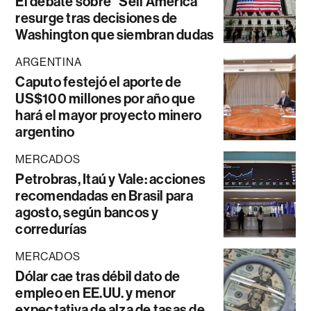
El debate sobre “Sell América”
resurge tras decisiones de
Washington que siembran dudas
ARGENTINA
Caputo festejó el aporte de
US$100 millones por año que
hará el mayor proyecto minero
argentino
MERCADOS
Petrobras, Itaú y Vale: acciones
recomendadas en Brasil para
agosto, según bancos y
corredurías
MERCADOS
Dólar cae tras débil dato de
empleo en EE.UU. y menor
expectativa de alza de tasas de