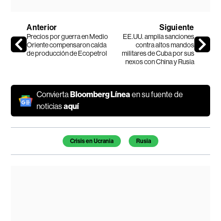
Anterior
Siguiente
Precios por guerra en Medio
EE.UU. amplía sanciones
Oriente compensaron caída
contra altos mandos
de producción de Ecopetrol
militares de Cuba por sus
nexos con China y Rusia
Convierta
Bloomberg Línea
en su fuente de
noticias
aquí
Temas de este artículo
Crisis en Ucrania
Rusia