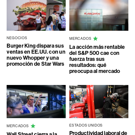
NEGOCIOS
MERCADOS
Burger King dispara sus
La acción más rentable
ventas en EE.UU. con un
del S&P 500 cae con
nuevo Whopper y una
fuerza tras sus
promoción de Star Wars
resultados: qué
preocupa al mercado
ESTADOS UNIDOS
MERCADOS
Productividad laboral de
Wall Street cierra a la