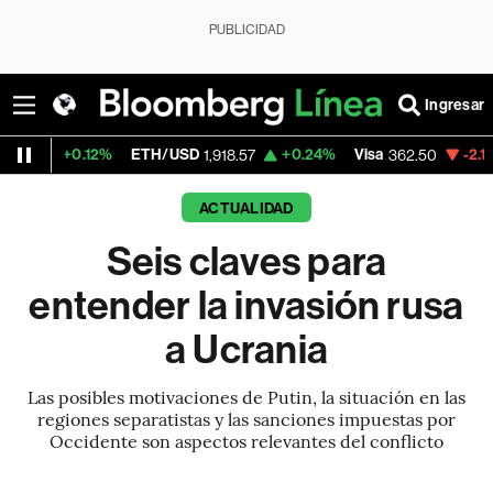
PUBLICIDAD
Ingresar
2%
ETH/USD
+0.24%
Visa
-2.15%
MercadoL
1,918.57
362.50
ACTUALIDAD
Seis claves para
entender la invasión rusa
a Ucrania
Las posibles motivaciones de Putin, la situación en las
regiones separatistas y las sanciones impuestas por
Occidente son aspectos relevantes del conflicto