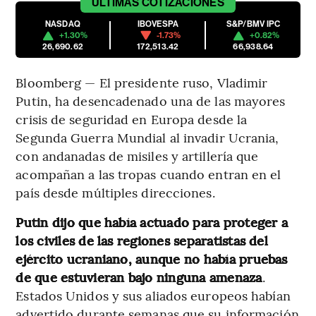
ÚLTIMAS
COTIZACIONES
NASDAQ
IBOVESPA
S&P/BMV IPC
+1.30%
-1.73%
+0.82%
26,690.62
172,513.42
66,938.64
Bloomberg — El presidente ruso, Vladimir
Putin, ha desencadenado una de las mayores
crisis de seguridad en Europa desde la
Segunda Guerra Mundial al invadir Ucrania,
con andanadas de misiles y artillería que
acompañan a las tropas cuando entran en el
país desde múltiples direcciones.
Putin dijo que había actuado para proteger a
los civiles de las regiones separatistas del
ejército ucraniano, aunque no había pruebas
de que estuvieran bajo ninguna amenaza
.
Estados Unidos y sus aliados europeos habían
advertido durante semanas que su información