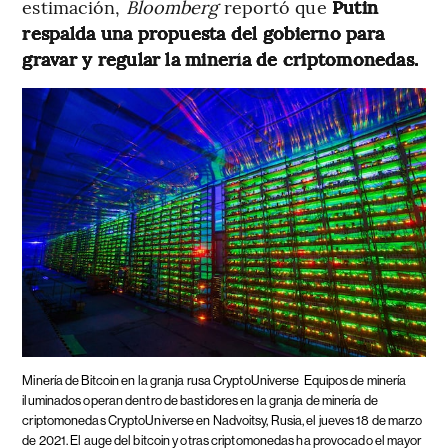
estimación,
Bloomberg
reportó que
Putin
respalda una propuesta del gobierno para
gravar y regular la minería de criptomonedas.
Minería de Bitcoin en la granja rusa CryptoUniverse
Equipos de minería
iluminados operan dentro de bastidores en la granja de minería de
criptomonedas CryptoUniverse en Nadvoitsy, Rusia, el jueves 18 de marzo
de 2021. El auge del bitcoin y otras criptomonedas ha provocado el mayor