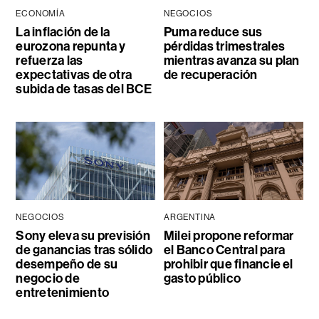
ECONOMÍA
NEGOCIOS
La inflación de la
Puma reduce sus
eurozona repunta y
pérdidas trimestrales
refuerza las
mientras avanza su plan
expectativas de otra
de recuperación
subida de tasas del BCE
NEGOCIOS
ARGENTINA
Sony eleva su previsión
Milei propone reformar
de ganancias tras sólido
el Banco Central para
desempeño de su
prohibir que financie el
negocio de
gasto público
entretenimiento