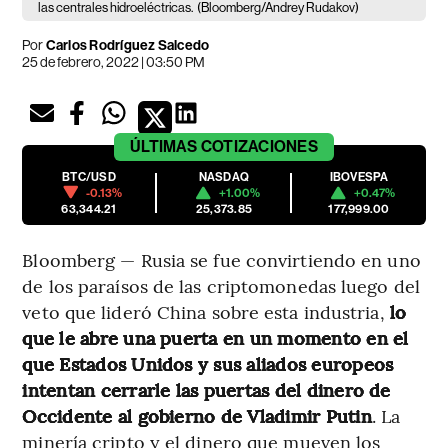
las centrales hidroeléctricas.
(Bloomberg/Andrey Rudakov)
Por
Carlos Rodríguez Salcedo
25 de febrero, 2022 | 03:50 PM
ÚLTIMAS
COTIZACIONES
BTC/USD
NASDAQ
IBOVESPA
-0.13%
+1.00%
+0.47%
63,344.21
25,373.85
177,999.00
Bloomberg — Rusia se fue convirtiendo en uno
de los paraísos de las criptomonedas luego del
veto que lideró China sobre esta industria,
lo
que le abre una puerta en un momento en el
que Estados Unidos y sus aliados europeos
intentan cerrarle las puertas del dinero de
Occidente al gobierno de Vladimir Putin
. La
minería cripto y el dinero que mueven los