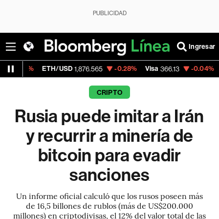
PUBLICIDAD
Ingresar
ETH/USD
-0.28%
Visa
-0.04%
MercadoLibr
1,876.565
366.13
CRIPTO
Rusia puede imitar a Irán
y recurrir a minería de
bitcoin para evadir
sanciones
Un informe oficial calculó que los rusos poseen más
de 16,5 billones de rublos (más de US$200.000
millones) en criptodivisas, el 12% del valor total de las