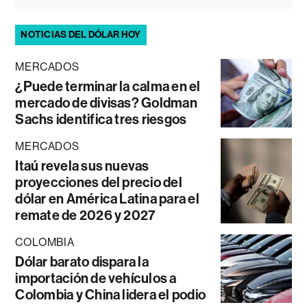
NOTICIAS DEL DÓLAR HOY
MERCADOS
¿Puede terminar la calma en el
mercado de divisas? Goldman
Sachs identifica tres riesgos
MERCADOS
Itaú revela sus nuevas
proyecciones del precio del
dólar en América Latina para el
remate de 2026 y 2027
COLOMBIA
Dólar barato dispara la
importación de vehículos a
Colombia y China lidera el podio