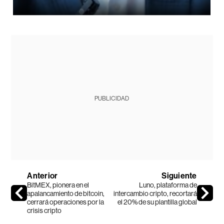
PUBLICIDAD
Anterior
Siguiente
BitMEX, pionera en el
Luno, plataforma de
apalancamiento de bitcoin,
intercambio cripto, recortará
cerrará operaciones por la
el 20% de su plantilla global
crisis cripto